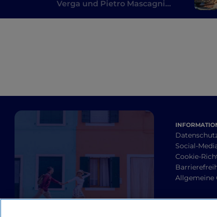
Verga und Pietro Mascagni
inspiriert hat: eine literarische
Route
INFORMATION
Datenschut
Social-Media
Cookie-Richt
Barrierefrei
Allgemeine