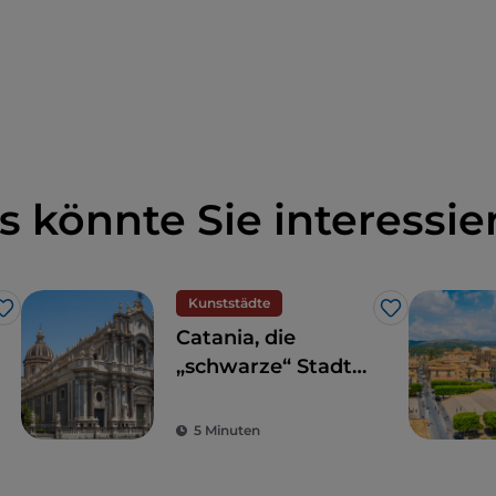
s könnte Sie interessie
Kunststädte
Like
Like
Catania, die
„schwarze“ Stadt
des Barock
5 Minuten