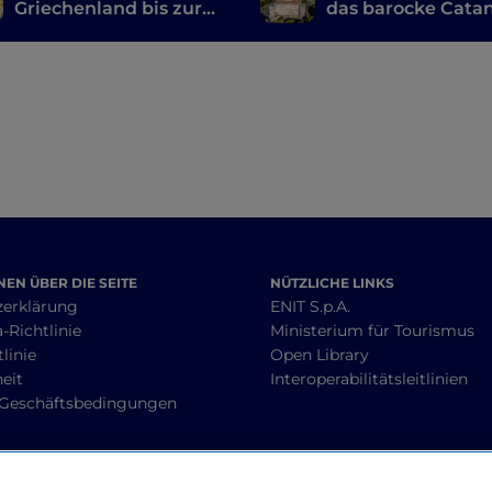
Griechenland bis zur
das barocke Catan
Neuzeit: Entdecken Sie
um die Orte von
die sizilianischen
Vincenzo Bellini z
Theater
entdecken
EN ÜBER DIE SEITE
NÜTZLICHE LINKS
zerklärung
ENIT S.p.A.
-Richtlinie
Ministerium für Tourismus
linie
Open Library
heit
Interoperabilitätsleitlinien
 Geschäftsbedingungen
BLEIBEN WIR IN KONTAKT