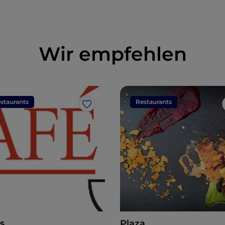
Wir empfehlen
staurants
Restaurants
Like
s
Plaza