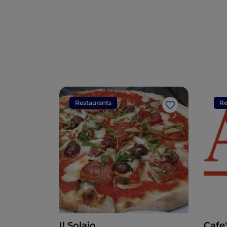
Restaurants
Re
Like
Il Solaio
Cafe'