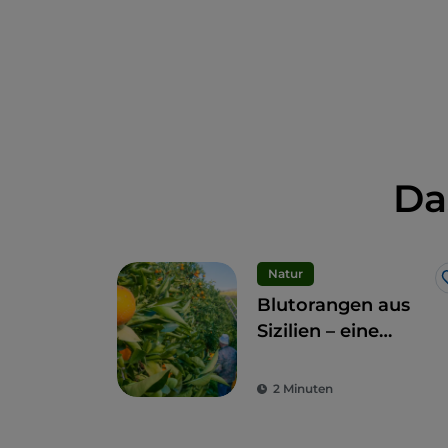
Da
Natur
Blutorangen aus
Sizilien – eine
Frucht und
Delikatesse
2 Minuten