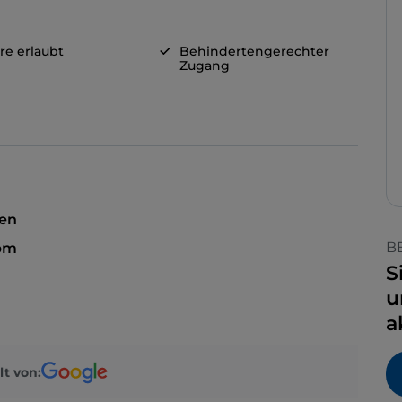
re erlaubt
Behindertengerechter
Zugang
sen
B
 pm
S
u
a
lt von: