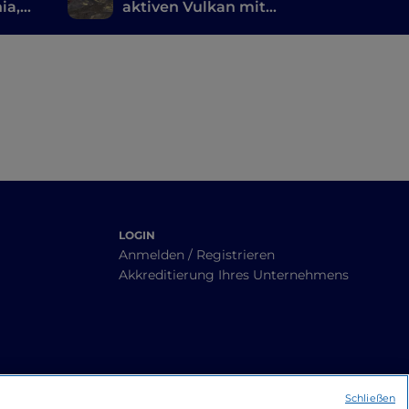
ia,
aktiven Vulkan mit
dem Fahrrad: eine
u
Radroute auf dem Ätna
LOGIN
Anmelden / Registrieren
Akkreditierung Ihres Unternehmens
Schließen