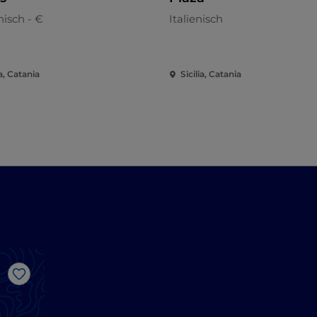
anisch - €
Italienisch
ia, Catania
Sicilia, Catania
Like