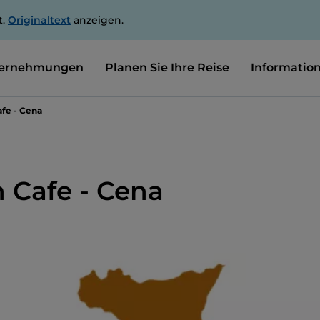
t.
Originaltext
anzeigen.
ernehmungen
Planen Sie Ihre Reise
Informatio
afe - Cena
n Cafe - Cena