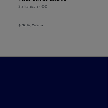
Sizilianisch - €€
Mediterran
Sicilia, Catania
Sicilia, Cata