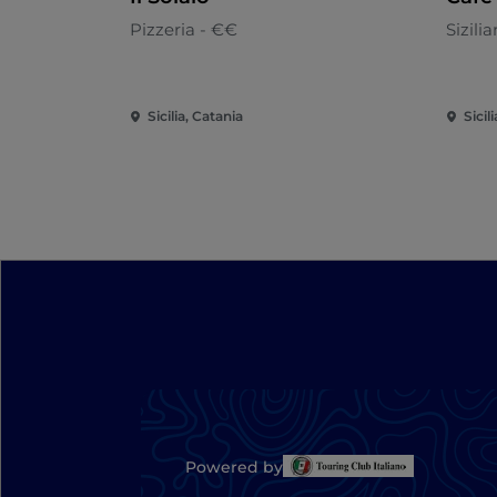
Pizzeria - €€
Sizili
Sicilia, Catania
Sicil
Powered by