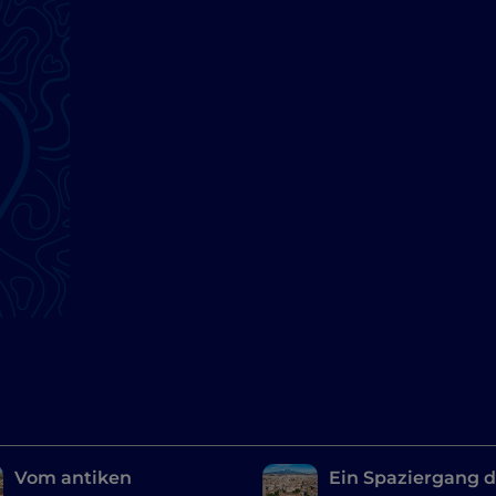
d
Vom antiken
Ein Spaziergang 