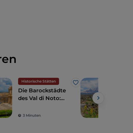
ren
Historische Stätten
Like
Die Barockstädte
Mit
des Val di Noto:
den
Wenn Kunst und
Fah
Schönheit
Fer
3 Minuten
2 M
verschmelzen
Cir
den