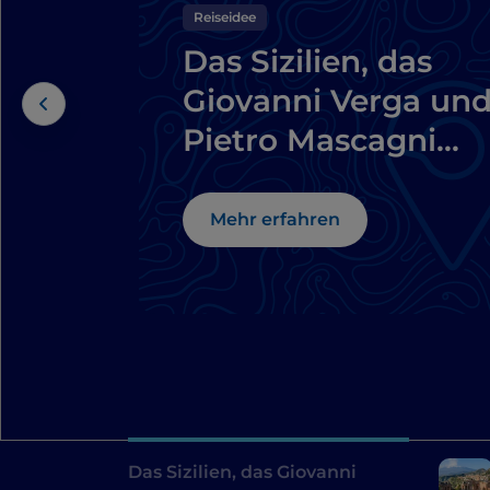
Reiseidee
Das Sizilien, das
Giovanni Verga un
Pietro Mascagni
inspiriert hat: eine
literarische Route
Mehr erfahren
Das Sizilien, das Giovanni