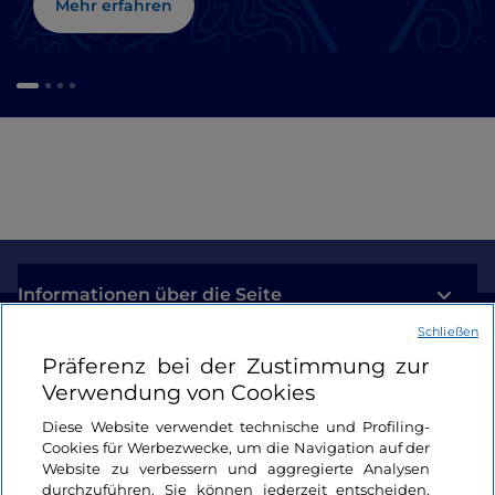
Mehr erfahren
Informationen über die Seite
Schließen
Nützliche Links
Präferenz bei der Zustimmung zur
Verwendung von Cookies
Login
Diese Website verwendet technische und Profiling-
Cookies für Werbezwecke, um die Navigation auf der
Bleiben wir in Kontakt
Website zu verbessern und aggregierte Analysen
durchzuführen. Sie können jederzeit entscheiden,