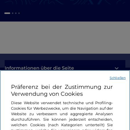
Informationen über die Seite
Schließen
Nützliche Links
Präferenz bei der Zustimmung zur
Verwendung von Cookies
Login
Diese Website verwendet technische und Profiling-
Cookies für Werbezwecke, um die Navigation auf der
Bleiben wir in Kontakt
Website zu verbessern und aggregierte Analysen
durchzuführen. Sie können jederzeit entscheiden,
welchen Cookies (nach Kategorien unterteilt) Sie