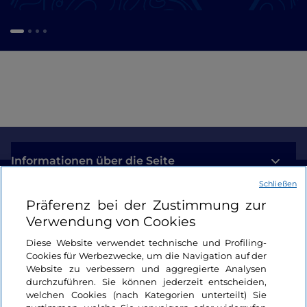
Informationen über die Seite
Schließen
Nützliche Links
Präferenz bei der Zustimmung zur
Verwendung von Cookies
Login
Diese Website verwendet technische und Profiling-
Cookies für Werbezwecke, um die Navigation auf der
Bleiben wir in Kontakt
Website zu verbessern und aggregierte Analysen
durchzuführen. Sie können jederzeit entscheiden,
welchen Cookies (nach Kategorien unterteilt) Sie