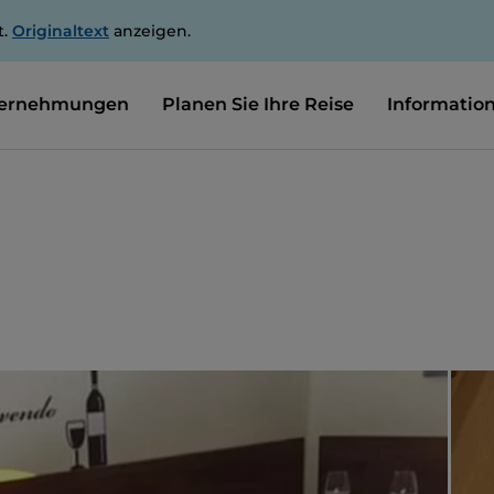
t.
Originaltext
anzeigen.
ernehmungen
Planen Sie Ihre Reise
Informatio