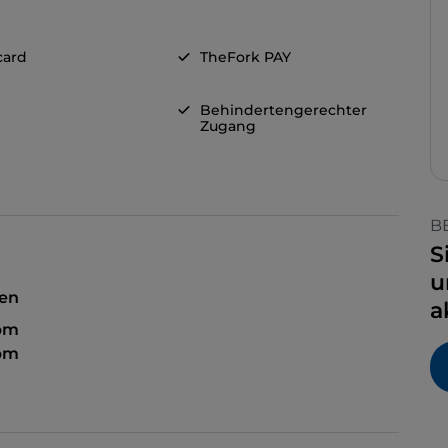
card
TheFork PAY
Behindertengerechter
Zugang
B
S
u
sen
a
 pm
 pm