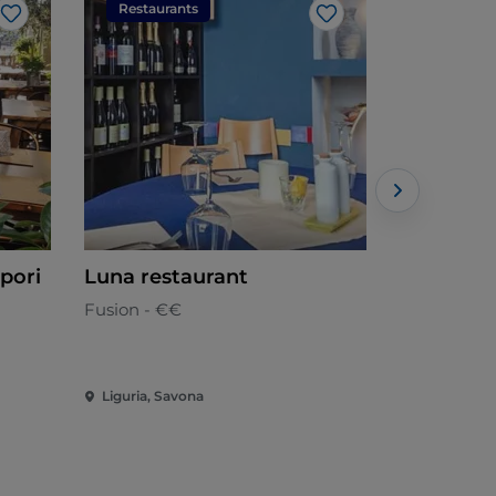
Restaurants
Restaura
Like
Like
apori
Luna restaurant
Bagni Lid
Fusion - €€
Italienisch
Liguria, Savona
Liguria, Sa