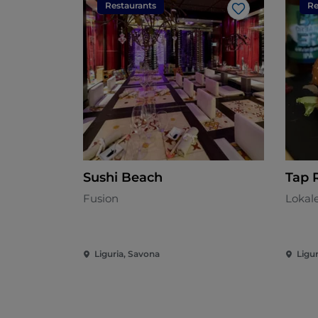
Restaurants
Re
Like
Sushi Beach
Tap
Fusion
Lokal
Liguria, Savona
Ligu