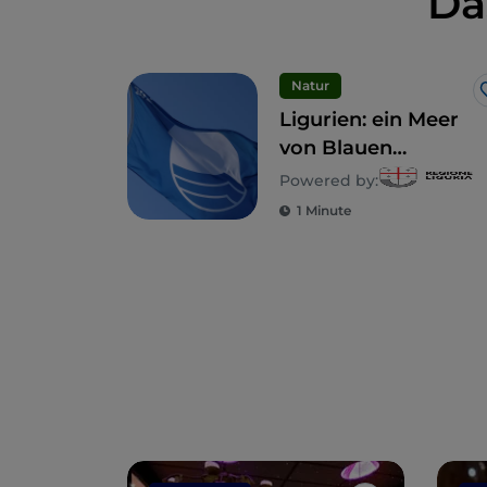
Da
Natur
Ligurien: ein Meer
von Blauen
Flaggen
Powered by:
1 Minute