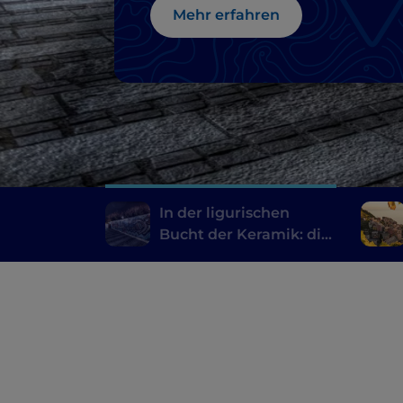
Mehr erfahren
In der ligurischen
Bucht der Keramik: die
Riviera del Beigua