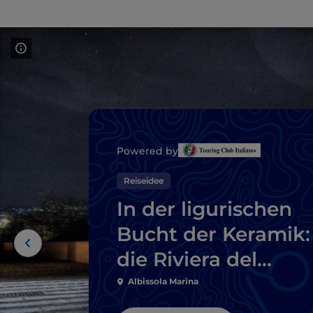
Powered by
Reiseidee
In der ligurischen
Bucht der Keramik:
die Riviera del
Beigua
Albissola Marina