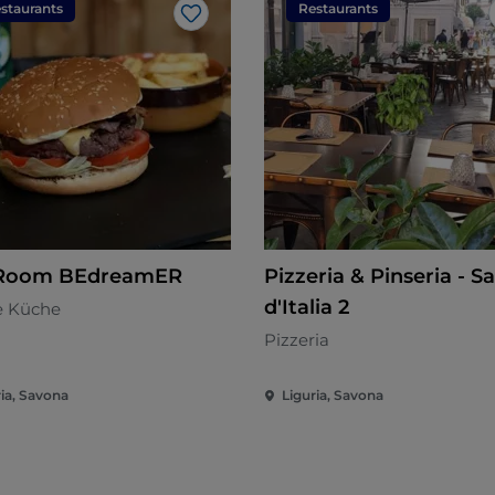
staurants
Restaurants
Like
 Room BEdreamER
Pizzeria & Pinseria - S
d'Italia 2
e Küche
Pizzeria
ria, Savona
Liguria, Savona