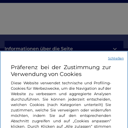
Informationen über die Seite
Schließen
Nützliche Links
Präferenz bei der Zustimmung zur
Verwendung von Cookies
Login
Diese Website verwendet technische und Profiling-
Cookies für Werbezwecke, um die Navigation auf der
Bleiben wir in Kontakt
Website zu verbessern und aggregierte Analysen
durchzuführen. Sie können jederzeit entscheiden,
welchen Cookies (nach Kategorien unterteilt) Sie
zustimmen, welche Sie verweigern oder widerrufen
möchten, indem Sie auf den entsprechenden
Abschnitt zugreifen und auf „Cookies anpassen“
klicken. Durch Klicken auf „Alle zulassen“ stimmen