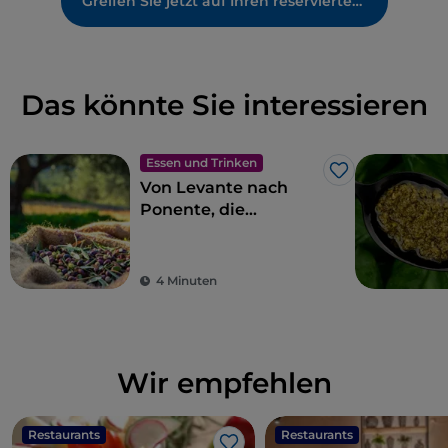
Greifen Sie jetzt auf Ihren reservierten Bereich zu
Das könnte Sie interessieren
Essen und Trinken
Like
Von Levante nach
Ponente, die
ligurische Küche in
11 Etappen
4 Minuten
Wir empfehlen
Restaurants
Restaurants