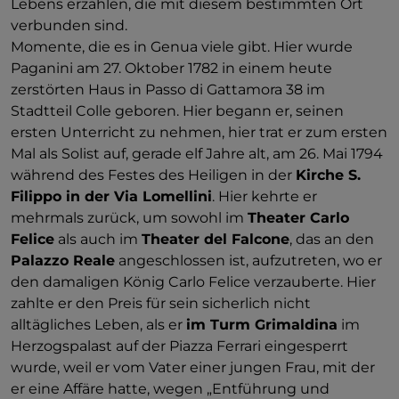
Lebens erzählen, die mit diesem bestimmten Ort
verbunden sind.
Momente, die es in Genua viele gibt. Hier wurde
Paganini am 27. Oktober 1782 in einem heute
zerstörten Haus in Passo di Gattamora 38 im
Stadtteil Colle geboren. Hier begann er, seinen
ersten Unterricht zu nehmen, hier trat er zum ersten
Mal als Solist auf, gerade elf Jahre alt, am 26. Mai 1794
während des Festes des Heiligen in der
Kirche S.
Filippo in der Via Lomellini
. Hier kehrte er
mehrmals zurück, um sowohl im
Theater Carlo
Felice
als auch im
Theater del Falcone
, das an den
Palazzo Reale
angeschlossen ist, aufzutreten, wo er
den damaligen König Carlo Felice verzauberte. Hier
zahlte er den Preis für sein sicherlich nicht
alltägliches Leben, als er
im Turm Grimaldina
im
Herzogspalast auf der Piazza Ferrari eingesperrt
wurde, weil er vom Vater einer jungen Frau, mit der
er eine Affäre hatte, wegen „Entführung und