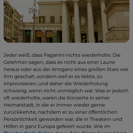
Genova“ wie folgt
beschrieb: „
Paganini ist ein
philharmonisches Genie, das seinesgleichen sucht
und zu Recht als Wunder unserer Zeit gilt
“. Bei dem
Konzert war auch der König von Sardinien, Carlo
Felice, anwesend, derselbe König, dem er zwei Jahre
zuvor während eines Konzerts in Turin den Satz
gesagt hatte, an den sich viele erinnern :
„Paganini
wiederholt sich nicht“.
Jeder weiß, dass Paganini nichts wiederholte. Die
Gelehrten sagen, dass es nicht aus einer Laune
heraus oder aus der Arroganz eines großen Stars wie
ihm geschah, sondern weil er es liebte, zu
improvisieren, und daher die Wiederholung
schwierig, wenn nicht unmöglich war. Was er jedoch
oft wiederholte, waren die Konzerte in seiner
Heimatstadt, in die er immer wieder gerne
zurückkehrte, nachdem er zu einer öffentlichen
Persönlichkeit geworden war, die in Theatern und
Höfen in ganz Europa gefeiert wurde. Wie im