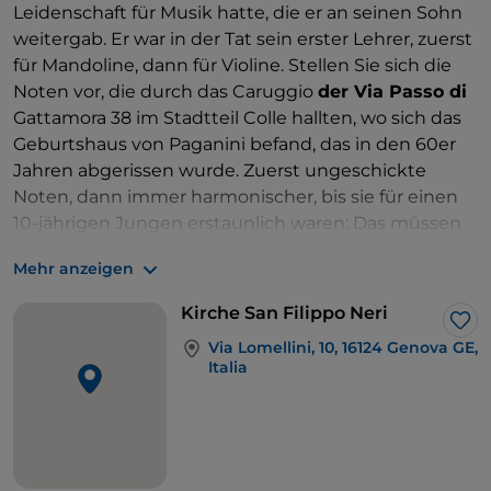
Leidenschaft für Musik hatte, die er an seinen Sohn
weitergab. Er war in der Tat sein erster Lehrer, zuerst
für Mandoline, dann für Violine. Stellen Sie sich die
Noten vor, die durch das Caruggio
der Via Passo di
Gattamora 38 im Stadtteil Colle hallten, wo sich das
Geburtshaus von Paganini befand, das in den 60er
Jahren abgerissen wurde. Zuerst ungeschickte
Noten, dann immer harmonischer, bis sie für einen
10-jährigen Jungen erstaunlich waren: Das müssen
die Gläubigen gedacht haben, die sich in der
Kirche
Mehr anzeigen
San Filippo Neri
in der Via Lomellini versammelt
hatten, wo zum ersten Mal, am 26. Mai 1794, ein
Kirche San Filippo Neri
elfjähriger Paganini auftrat und wahrscheinlich
Lik
Via Lomellini, 10, 16124 Genova GE,
Stücke spielte, die der Meister Giacomo Costa
Italia
anlässlich des Festes des Heiligen Filippo Neri eigens
für ihn geschrieben hatte. Es war ein so
durchschlagender Erfolg, dass er gebeten wurde, es
im folgenden Jahr zu wiederholen.
Es war das erste von vielen Konzerten, die Paganini