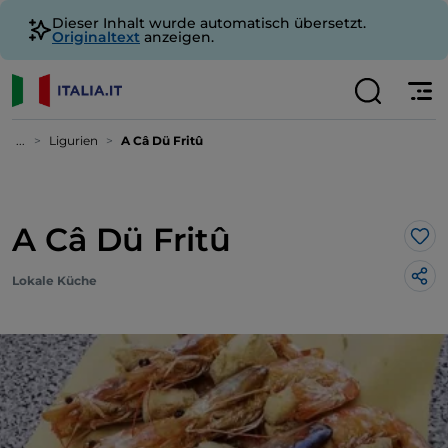
Dieser Inhalt wurde automatisch übersetzt.
Originaltext
anzeigen.
...
Ligurien
A Câ Dü Fritû
A Câ Dü Fritû
Lik
Lokale Küche