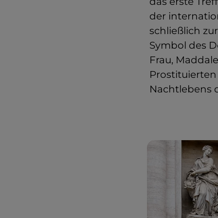
das erste Tre
der internatio
schließlich z
Symbol des Do
Frau, Maddale
Prostituierte
Nachtlebens d