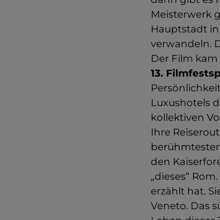
Meisterwerk g
Hauptstadt in
verwandeln. D
Der Film kam
13. Filmfests
Persönlichkei
Luxushotels d
kollektiven Vo
Ihre Reiserout
berühmtesten
den Kaiserfor
„dieses“ Rom.
erzählt hat. 
Veneto. Das s