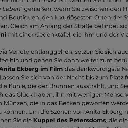
Zeit nicht mehr existiert, werden Sie immer 
e Leben
“ genießen, wenn Sie zwischen den Ho
nd Boutiquen, den luxuriösesten Orten der S
en. Gleich am Anfang der Straße befindet si
ini
mit einer Gedenktafel, die ihm und der Vi
Via Veneto entlanggehen, setzen Sie sich auc
ffee hin und gehen Sie dann weiter zum be
Anita Ekberg im Film
das denkwürdigste N
Lassen Sie sich von der Nacht bis zum Platz 
die Kühle, die der Brunnen ausstrahlt, und S
h das Glück haben, ihn mit wenigen Mensch
n Münzen, die in das Becken geworfen werd
 können. Um die Szenen von Anita Ekberg n
chen Sie die
Kuppel des Petersdoms
, die di