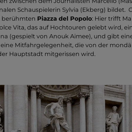
ffen zwischen dem Journalisten Marcello (Mas
nalen Schauspielerin Sylvia (Ekberg) bildet.
ur berühmten
Piazza del Popolo
: Hier trifft M
lce Vita, das auf Hochtouren gelebt wird, ei
na (gespielt von Anouk Aimee), und gibt ein
n eine Mitfahrgelegenheit, die von der mondä
er Hauptstadt mitgerissen wird.