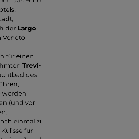
noch das Echo
tels,
tadt,
ch der
Largo
a Veneto
h für einen
rühmten
Trevi-
achtbad des
führen,
ie werden
en (und vor
en)
och einmal zu
e Kulisse für