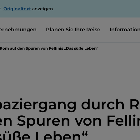
t.
Originaltext
anzeigen.
ernehmungen
Planen Sie Ihre Reise
Informatio
 Rom auf den Spuren von Fellinis „Das süße Leben“
paziergang durch 
en Spuren von Felli
süße Leben“