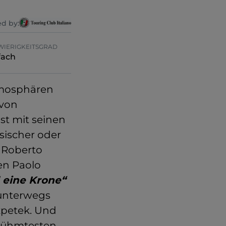
d by:
WIERIGKEITSGRAD
fach
Atmosphären
 von
st mit seinen
ssischer oder
 Roberto
en Paolo
 eine Krone“
 unterwegs
petek. Und
erühmtesten