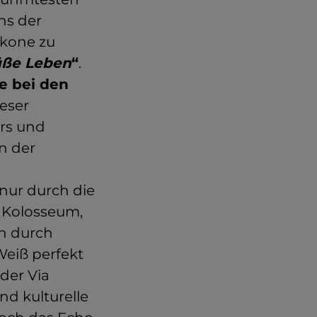
ns der
Ikone zu
üße Leben
“
.
e bei den
eser
ars und
n der
 nur durch die
 Kolosseum,
ch durch
Weiß perfekt
der Via
d kulturelle