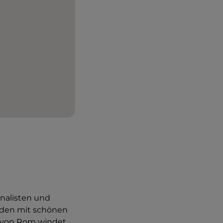
rnalisten und
aden mit schönen
en von Rom windet