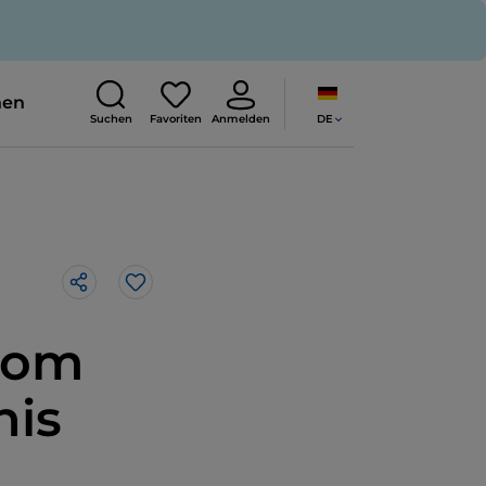
nen
DE
Suchen
Favoriten
Anmelden
Like
Rom
nis