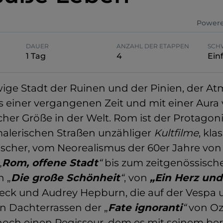
Powere
DAUER
ANZAHL DER ETAPPEN
SCH
1 Tag
4
Ein
wige Stadt der Ruinen und der Pinien, der 
 einer vergangenen Zeit und mit einer Aura
er Größe in der Welt. Rom ist der Protagoni
alerischen Straßen unzähliger
Kultfilme
, kla
ischer, vom Neorealismus der 60er Jahre von
„
Rom, offene Stadt
“
bis zum zeitgenössisch
n „
Die große Schönheit
“
, von
„Ein Herz und
eck und Audrey Hepburn, die auf der Vespa
en Dachterrassen der „
Fate ignoranti
“
von Oz
noch einen Regisseur, dem es mit seinem b