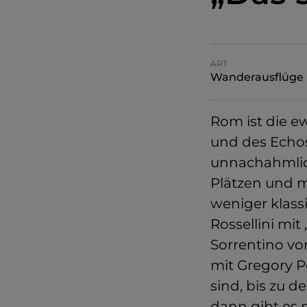
ART
Wanderausflüge
Rom ist die e
und des Echos
unnachahmlich
Plätzen und m
weniger klass
Rossellini mit 
Sorrentino vo
mit Gregory P
sind, bis zu d
dann gibt es 