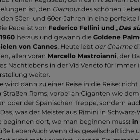
elungen ist, den
Glamour
des schönen Lebe
 den 50er- und 60er-Jahren in eine perfekte 
ie Rede ist von
Federico Fellini und
„
Das s
1960
heraus und gewann die
Goldene Palm
pielen von Cannes
. Heute lebt
der Charme
di
ten, allen voran
Marcello Mastroianni
, der B
es Nachtlebens in der Via Veneto für immer i
rstellung weiter.
e wird dann zu einer Reise in die Reise: nicht
 Straßen Roms, vorbei an Giganten wie dem
en oder der Spanischen Treppe, sondern au
 Das, was der Meister aus Rimini in Schwarz-
Sie beginnen dort, wo man beginnen muss
: in
üße LebenAuch wenn das gesellschaftliche un