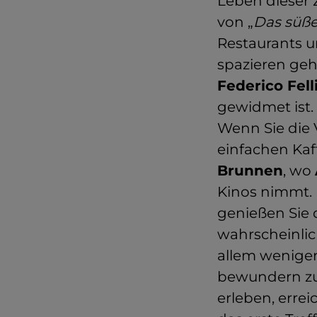
Leben dieser 
von „
Das süß
Restaurants u
spazieren geh
Federico Fell
gewidmet ist.
Wenn Sie die 
einfachen Ka
Brunnen
, wo
Kinos nimmt. 
genießen Sie 
wahrscheinlic
allem wenige
bewundern zu
erleben, errei