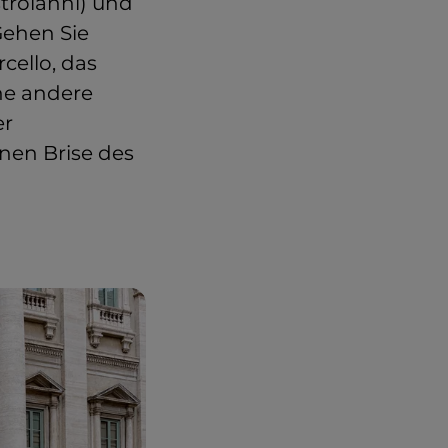
troianni) und
 Gehen Sie
arcello, das
ne andere
er
nen Brise des