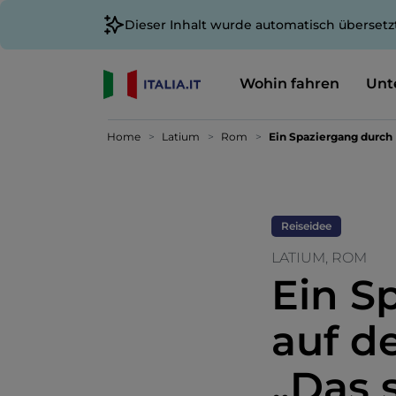
Dieser Inhalt wurde automatisch übersetz
Wohin fahren
Unt
Home
Latium
Rom
Ein Spaziergang durch
Reiseidee
LATIUM, ROM
Ein S
auf d
„Das 