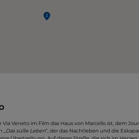
o
e Via Veneto im Film das Haus von Marcello ist, dem Jou
n „
Das süße Leben
“, der das Nachtleben und die Eskap
 keine Übertreibung. Auf dieser Straße, die sich im Herz