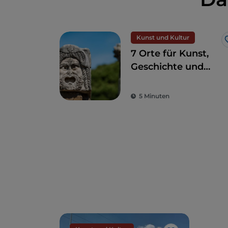
Kunst und Kultur
7 Orte für Kunst,
Geschichte und
Kultur, eine Stunde
von Rom entfernt
5 Minuten