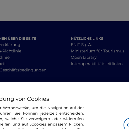
EN ÜBER DIE SEITE
NÜTZLICHE LINKS
zerklärung
ENIT S.p.A.
-Richtlinie
Ministerium für Tourismus
linie
Open Library
heit
Interoperabilitätsleitlinien
 Geschäftsbedingungen
BLEIBEN WIR IN KONTAKT
dung von Cookies
ür Werbezwecke, um die Navigation auf der
ühren. Sie können jederzeit entscheiden,
n, welche Sie verweigern oder widerrufen
ifen und auf „Cookies anpassen“ klicken.