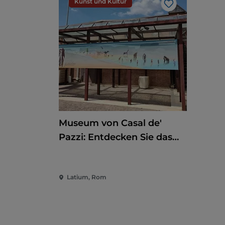
Kunst und Kultur
Like
Museum von Casal de'
Pazzi: Entdecken Sie das
Pleistozän auf einem
multisensorischen Weg
Latium, Rom