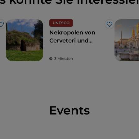
UNESCO
Like
Like
Nekropolen von
Cerveteri und
Tarquinia, eine
Reise durch die
3 Minuten
Zeit
Events