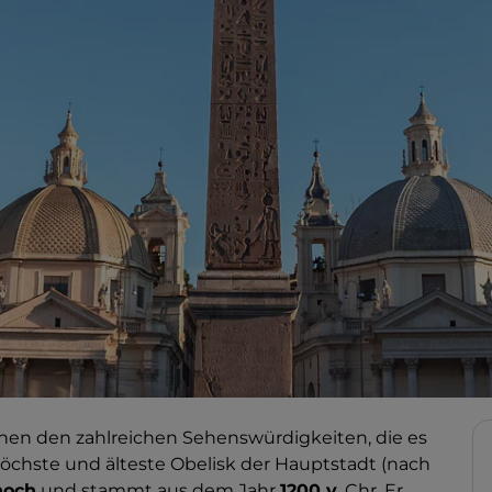
chen den zahlreichen Sehenswürdigkeiten, die es
höchste und älteste Obelisk der Hauptstadt (nach
hoch
und stammt aus dem Jahr
1200 v.
Chr. Er