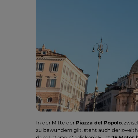
In der Mitte der
Piazza del Popolo
, zwis
zu bewundern gilt, steht auch der zweit
dem Lateran-Obelisken): Er ist
25 Meter 