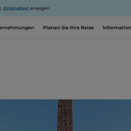
t.
Originaltext
anzeigen.
ernehmungen
Planen Sie Ihre Reise
Informatio