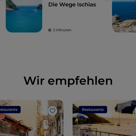
Die Wege Ischias
3 Minuten
Wir empfehlen
staurants
Restaurants
Like