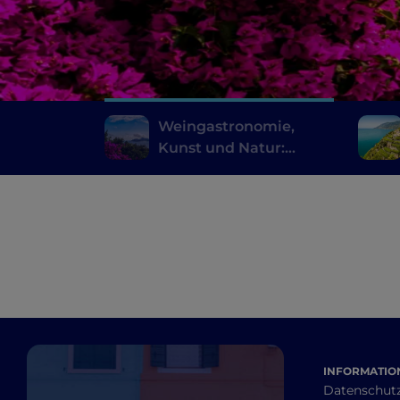
Weingastronomie,
Kunst und Natur:
Köstlichkeiten aus
Sorrent
INFORMATION
Datenschut