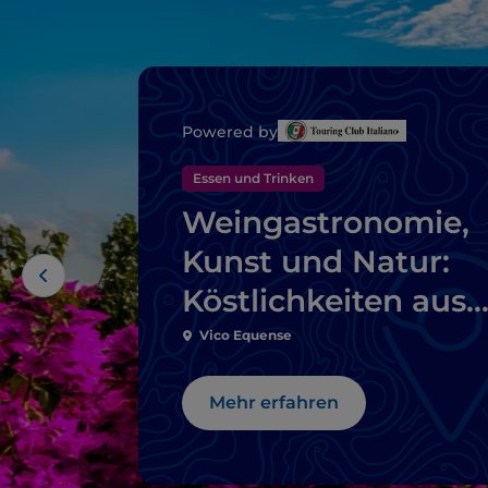
Powered by
Essen und Trinken
Weingastronomie,
Kunst und Natur:
Köstlichkeiten aus
Sorrent
Vico Equense
Mehr erfahren