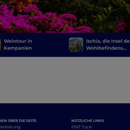
Weintour in
Ischia, die Insel de
Kampanien
Wohlbefindens
zwischen
Thermalgärten u
natürlichen Quell
EN ÜBER DIE SEITE
NÜTZLICHE LINKS
zerklärung
ENIT S.p.A.