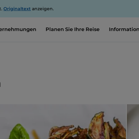
t.
Originaltext
anzeigen.
ernehmungen
Planen Sie Ihre Reise
Informatio
a