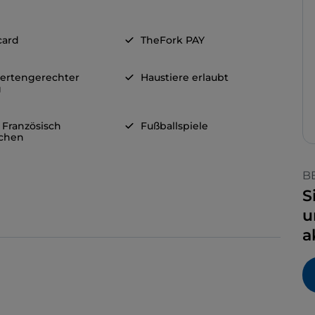
card
TheFork PAY
ertengerechter
Haustiere erlaubt
g
 Französisch
Fußballspiele
chen
B
S
u
a