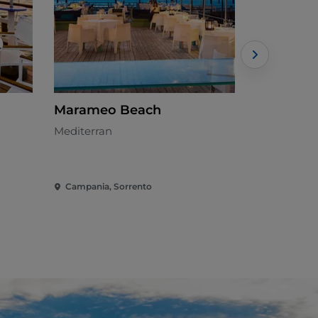
Marameo Beach
Convivio
Mediterran
Fischküche
Campania, Sorrento
Campania, 