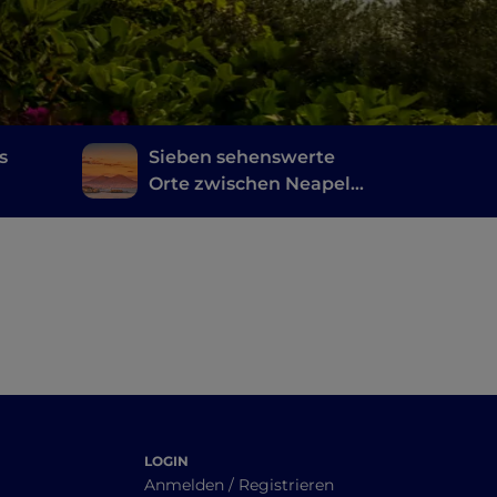
s
Sieben sehenswerte
Orte zwischen Neapel
und Umgebung, an
nd
denen Mare Fuori
en
gefilmt wurde
LOGIN
Anmelden / Registrieren