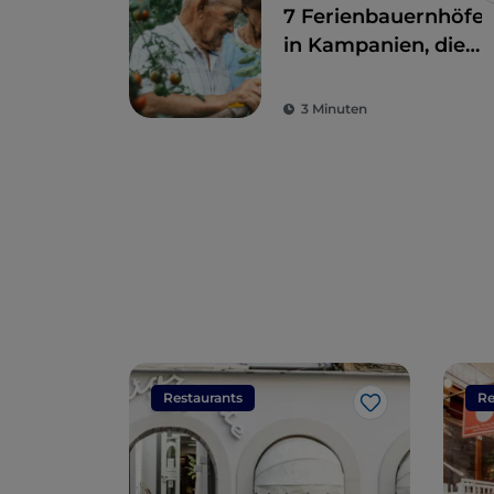
7 Ferienbauernhöfe
in Kampanien, die
eine perfekte
Kombination aus
3 Minuten
ökologischer
Nachhaltigkeit und
Geschmack bieten
Restaurants
Re
Like