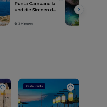
Punta Campanella
Das
und die Sirenen der
Kön
Odyssee
ein
Nat
3 Minuten
2 M
Restaurants
Restaura
Like
Like