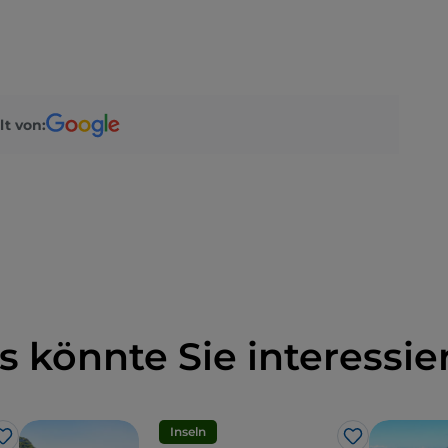
lt von:
s könnte Sie interessie
Inseln
Like
Like