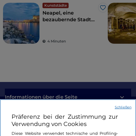
Kunststädte
Like
Neapel, eine
bezaubernde Stadt
zwischen Meer und
Kultur
4 Minuten
Informationen über die Seite
Schließen
Nützliche Links
Präferenz bei der Zustimmung zur
Verwendung von Cookies
Login
Diese Website verwendet technische und Profiling-