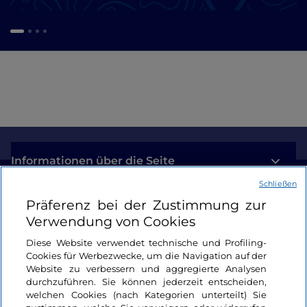
Informationen über die Seite
Schließen
Nützliche Links
Präferenz bei der Zustimmung zur
Verwendung von Cookies
Login
Diese Website verwendet technische und Profiling-
Cookies für Werbezwecke, um die Navigation auf der
Bleiben wir in Kontakt
Website zu verbessern und aggregierte Analysen
durchzuführen. Sie können jederzeit entscheiden,
welchen Cookies (nach Kategorien unterteilt) Sie