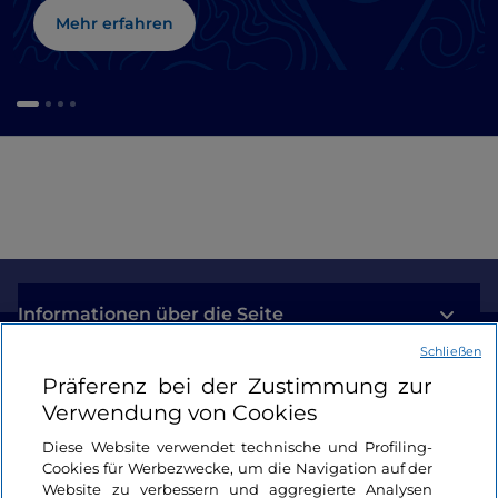
Mehr erfahren
Informationen über die Seite
Schließen
Nützliche Links
Präferenz bei der Zustimmung zur
Verwendung von Cookies
Login
Diese Website verwendet technische und Profiling-
Cookies für Werbezwecke, um die Navigation auf der
Bleiben wir in Kontakt
Website zu verbessern und aggregierte Analysen