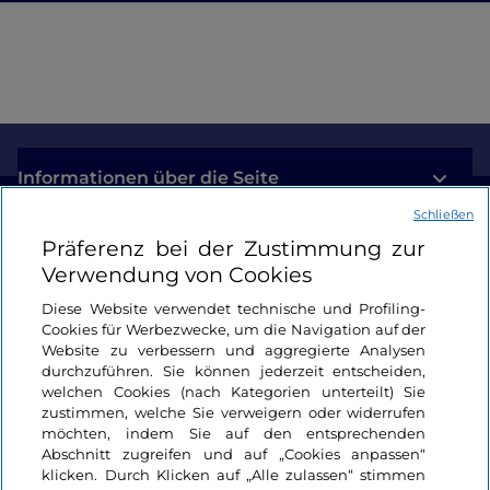
Informationen über die Seite
Schließen
Nützliche Links
Präferenz bei der Zustimmung zur
Verwendung von Cookies
Login
Diese Website verwendet technische und Profiling-
Cookies für Werbezwecke, um die Navigation auf der
Bleiben wir in Kontakt
Website zu verbessern und aggregierte Analysen
durchzuführen. Sie können jederzeit entscheiden,
welchen Cookies (nach Kategorien unterteilt) Sie
zustimmen, welche Sie verweigern oder widerrufen
möchten, indem Sie auf den entsprechenden
Abschnitt zugreifen und auf „Cookies anpassen“
klicken. Durch Klicken auf „Alle zulassen“ stimmen