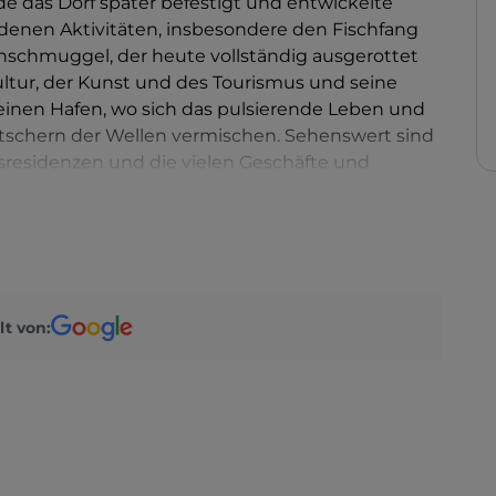
de das Dorf später befestigt und entwickelte
nen Aktivitäten, insbesondere den Fischfang
enschmuggel, der heute vollständig ausgerottet
 Kultur, der Kunst und des Tourismus und seine
leinen Hafen, wo sich das pulsierende Leben und
tschern der Wellen vermischen. Sehenswert sind
sresidenzen und die vielen Geschäfte und
lt von: