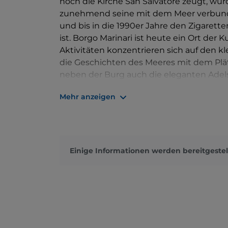
noch die Kirche San Salvatore zeugt, wur
zunehmend seine mit dem Meer verbunde
und bis in die 1990er Jahre den Zigarett
ist. Borgo Marinari ist heute ein Ort der
Aktivitäten konzentrieren sich auf den k
die Geschichten des Meeres mit dem Plä
neben der Burg auch die eleganten Adel
charakteristischen Bootswerkstätten.
Mehr anzeigen
Einige Informationen werden bereitgestel