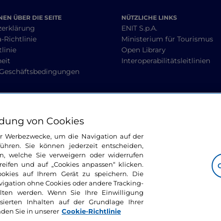
EN ÜBER DIE SEITE
NÜTZLICHE LINKS
zerklärung
ENIT S.p.A.
-Richtlinie
Ministerium für Tourismus
linie
Open Library
heit
Interoperabilitätsleitlinien
 Geschäftsbedingungen
BLEIBEN WIR IN KONTAKT
dung von Cookies
ür Werbezwecke, um die Navigation auf der
ühren. Sie können jederzeit entscheiden,
n, welche Sie verweigern oder widerrufen
ifen und auf „Cookies anpassen“ klicken.
ookies auf Ihrem Gerät zu speichern. Die
avigation ohne Cookies oder andere Tracking-
alten werden. Wenn Sie Ihre Einwilligung
sierten Inhalten auf der Grundlage Ihrer
nden Sie in unserer
Cookie-Richtlinie