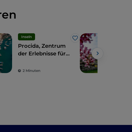
ren
Inseln
UN
Like
Procida, Zentrum
Der 
der Erlebnisse für
zwi
alle Sinne
unb
Str
2 Minuten
3 M
Nat
hei
Dör