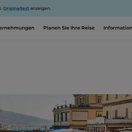
t.
Originaltext
anzeigen.
ernehmungen
Planen Sie Ihre Reise
Informatio