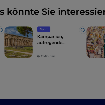
s könnte Sie interessie
Sport
Like
Like
Kampanien,
aufregende
Panoramaflüge
über den
2 Minuten
archäologischen
Park von Paestum
oder den Vesuv