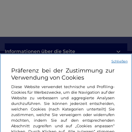
Informationen über die Seite
Schließen
Nützliche Links
Präferenz bei der Zustimmung zur
Verwendung von Cookies
Login
Diese Website verwendet technische und Profiling-
Cookies für Werbezwecke, um die Navigation auf der
Bleiben wir in Kontakt
Website zu verbessern und aggregierte Analysen
durchzuführen. Sie können jederzeit entscheiden,
welchen Cookies (nach Kategorien unterteilt) Sie
zustimmen, welche Sie verweigern oder widerrufen
möchten, indem Sie auf den entsprechenden
Abschnitt zugreifen und auf „Cookies anpassen“
klicken. Durch Klicken auf „Alle zulassen“ stimmen