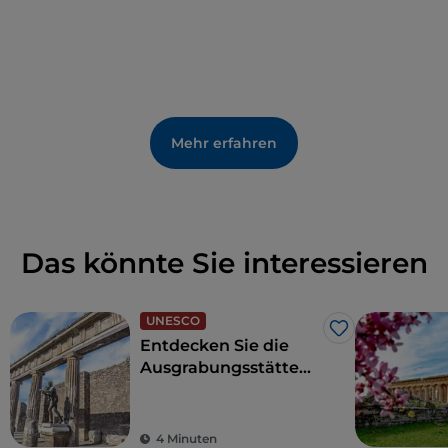
Mehr erfahren
Das könnte Sie interessieren
UNESCO
Like
Entdecken Sie die
Ausgrabungsstätte
von Pompeji,
Herculaneum und
Torre Annunziata
4 Minuten