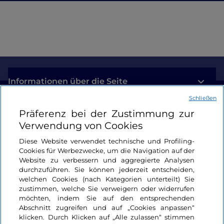
Informationen über die Seite
Schließen
Nützliche Links
Präferenz bei der Zustimmung zur
Verwendung von Cookies
Login
Diese Website verwendet technische und Profiling-
Cookies für Werbezwecke, um die Navigation auf der
Bleiben wir in Kontakt
Website zu verbessern und aggregierte Analysen
durchzuführen. Sie können jederzeit entscheiden,
welchen Cookies (nach Kategorien unterteilt) Sie
zustimmen, welche Sie verweigern oder widerrufen
möchten, indem Sie auf den entsprechenden
Abschnitt zugreifen und auf „Cookies anpassen“
klicken. Durch Klicken auf „Alle zulassen“ stimmen