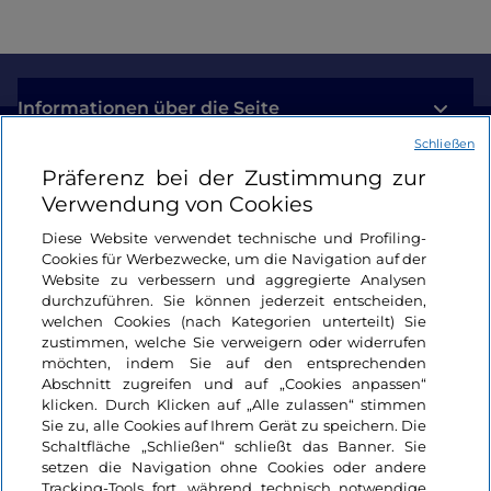
Informationen über die Seite
Schließen
Nützliche Links
Präferenz bei der Zustimmung zur
Verwendung von Cookies
Login
Diese Website verwendet technische und Profiling-
Cookies für Werbezwecke, um die Navigation auf der
Bleiben wir in Kontakt
Website zu verbessern und aggregierte Analysen
durchzuführen. Sie können jederzeit entscheiden,
welchen Cookies (nach Kategorien unterteilt) Sie
zustimmen, welche Sie verweigern oder widerrufen
möchten, indem Sie auf den entsprechenden
Abschnitt zugreifen und auf „Cookies anpassen“
klicken. Durch Klicken auf „Alle zulassen“ stimmen
Sie zu, alle Cookies auf Ihrem Gerät zu speichern. Die
Schaltfläche „Schließen“ schließt das Banner. Sie
setzen die Navigation ohne Cookies oder andere
Tracking-Tools fort, während technisch notwendige