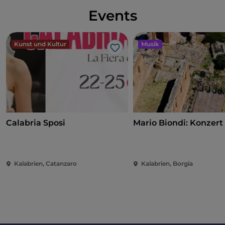
sich um seinen symbolischen Turm und den Sitz des
Events
gleichnamigen Literaturpreises schmiegt, und
Santa
Severina
mit einem der am besten erhaltenen
Schlösser der Region.
Kunst und Kultur
Musik
Like
Der Cammino Basiliano in der Provinz Catanzaro
Der Cammino Basiliano in der Provinz Catanzaro
führt uns zu den Wundern der Sila von Catanzaro, zu
den dichten Wäldern von
Tiriolo
, einem Dorf der
Archäologie und der traditionellen Weberei, und
Calabria Sposi
Mario Biondi: Konzert
zum kristallklaren Meer des Golfs von Squillace. Hier
trifft der von San Basilio il Grande inspirierte Weg auf
eine weitere „große“ Persönlichkeit, den Senator
Cassiodoro und die sogenannten „Luoghi
Kalabrien, Catanzaro
Kalabrien, Borgia
Cassiodorei“, zu denen ein Besuch des Dorfes
Squillace
und des
Archäologischen Nationalparks
von Scolacium
gehören. Vom Meer aus durchquert
man die grüne Lunge
Kalabriens
durch den
Regionalpark Serre
, nachdem man im Dorf