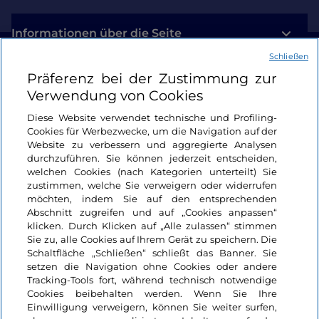
Badolato
Halt gemacht hat, einem der
schönsten
Dörfer Italiens
an der ionischen Küste.
Informationen über die Seite
Schließen
Der Cammino Basiliano in der Provinz Vibo Valentia
Nützliche Links
Präferenz bei der Zustimmung zur
Die Hauptstadt der Serre ist die unverzichtbare
Verwendung von Cookies
Bergstadt
Serra San Bruno
, wo die
Kartause der
Login
Heiligen Stephanus und Bruno
den endgültigen
Diese Website verwendet technische und Profiling-
Bruchpunkt zwischen dem östlichen und dem
Cookies für Werbezwecke, um die Navigation auf der
Bleiben wir in Kontakt
Website zu verbessern und aggregierte Analysen
westlichen Mönchtum darstellt: Auf Initiative von
durchzuführen. Sie können jederzeit entscheiden,
Roger dem Normannen wurde der Gründer des
welchen Cookies (nach Kategorien unterteilt) Sie
Kartäuserordens in Europa, der Heilige Bruno von
zustimmen, welche Sie verweigern oder widerrufen
möchten, indem Sie auf den entsprechenden
Köln, in diese Wälder geschickt, um dem Vormarsch
Abschnitt zugreifen und auf „Cookies anpassen“
des
italienisch-griechischen Ritus
klicken. Durch Klicken auf „Alle zulassen“ stimmen
entgegenzuwirken und die wunderschöne
Sie zu, alle Cookies auf Ihrem Gerät zu speichern. Die
Kartause, eine der wenigen noch bewohnten, und
Schaltfläche „Schließen“ schließt das Banner. Sie
setzen die Navigation ohne Cookies oder andere
die
Wallfahrtskirche Santa Maria del Bosco
zu
Tracking-Tools fort, während technisch notwendige
errichten.
Cookies beibehalten werden. Wenn Sie Ihre
Einwilligung verweigern, können Sie weiter surfen,
Der Cammino Basiliano in der Provinz Reggio