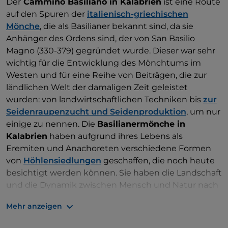
Der
Cammino Basiliano in Kalabrien
ist eine Route
auf den Spuren der
italienisch-griechischen
Mönche
, die als Basilianer bekannt sind, da sie
Anhänger des Ordens sind, der von San Basilio
Magno (330-379) gegründet wurde. Dieser war sehr
wichtig für die Entwicklung des Mönchtums im
Westen und für eine Reihe von Beiträgen, die zur
ländlichen Welt der damaligen Zeit geleistet
wurden: von landwirtschaftlichen Techniken bis
zur
Seidenraupenzucht und Seidenproduktion
, um nur
einige zu nennen. Die
Basilianermönche in
Kalabrien
haben aufgrund ihres Lebens als
Eremiten und Anachoreten verschiedene Formen
von
Höhlensiedlungen
geschaffen, die noch heute
besichtigt werden können. Sie haben die Landschaft
und die Dynamik zwischen Mensch und Natur nach
den Bedürfnissen des „Felsenlebens“ geprägt, das
Mehr anzeigen
bereits im gesamten Mittelmeerraum weit
verbreitet war. Neben den Einsiedeleien und kleinen