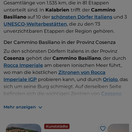
Gesamtlänge von 1.535 km, die in 81 Etappen
unterteilt sind. In
Kalabrien
trifft der
Cammino
Basiliano
auf 10 der
schönsten Dörfer Italiens
und 3
UNESCO-Welterbestätten
, die zu den 73
unverzichtbaren Etappen der Region gehören.
Der Cammino Basiliano in der Provinz Cosenza
Zu den schönsten Dörfern Italiens in der Provinz
Cosenza
gehört der
Cammino Basiliano
, der durch
Rocca Imperiale
am oberen Ionischen Meer führt,
wo man die köstlichen
Zitronen von Rocca
Imperiale IGP
probieren kann, und durch
Oriolo
, das
sich um seine Burg schmiegt. Auf derselben Seite
befinden sich die wichtigen Zentren von
Cassano
all’Ionio
mit dem
Nationalen Archäologischen Park
Mehr anzeigen
der Sibaritide
und
Corigliano-Rossano
, wo Sie das
Basilianische Gebäude des
Pathirion
und den
Codex Purpureus Rossanensis
, das antike
Kunststädte
Evangelium, das zum
UNESCO-Weltkulturerbe
Like