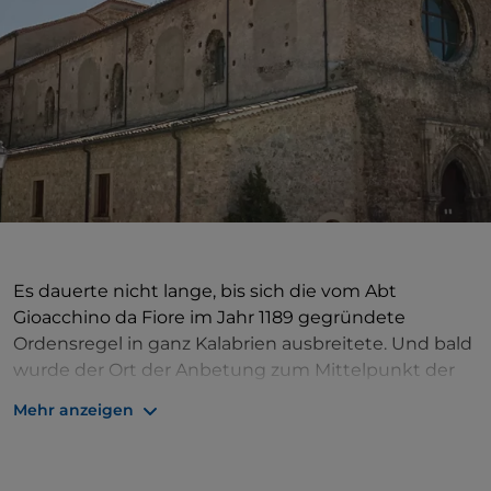
Es dauerte nicht lange, bis sich die vom Abt
Gioacchino da Fiore im Jahr 1189 gegründete
Ordensregel in ganz Kalabrien ausbreitete. Und bald
wurde der Ort der Anbetung zum Mittelpunkt der
Entwicklung eines Territoriums, das zuvor keine
Mehr anzeigen
richtige Siedlung hatte.
Die
Kirche
aus dem 13. Jahrhundert hat im Laufe der