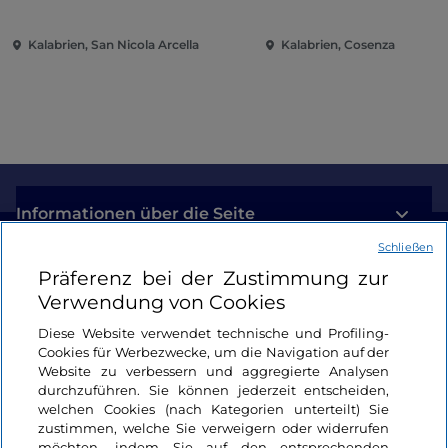
Kalabrien, San Nicola Arcella
Kalabrien, Cosenza
Informationen über die Seite
Schließen
Nützliche Links
Präferenz bei der Zustimmung zur
Verwendung von Cookies
Login
Diese Website verwendet technische und Profiling-
Cookies für Werbezwecke, um die Navigation auf der
Bleiben wir in Kontakt
Website zu verbessern und aggregierte Analysen
durchzuführen. Sie können jederzeit entscheiden,
welchen Cookies (nach Kategorien unterteilt) Sie
zustimmen, welche Sie verweigern oder widerrufen
möchten, indem Sie auf den entsprechenden