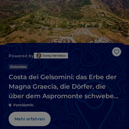
Like
Powered by
Reiseidee
Costa dei Gelsomini: das Erbe der
Magna Graecia, die Dörfer, die
über dem Aspromonte schweben,
und die Strände des Ionischen
Pentidattilo
Meeres
Mehr erfahren