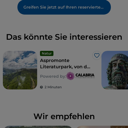
Greifen Sie jetzt auf Ihren reservierten Bereich zu
Das könnte Sie interessieren
Natur
Like
Aspromonte
Literaturpark, von der
Grand Tour zu den
Powered by:
kalabrischen
Schriftstellern des 20.
2 Minuten
Jahrhunderts
Wir empfehlen