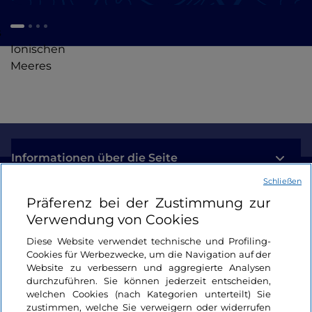
s
Ionischen
Meeres
Informationen über die Seite
Schließen
Nützliche Links
Präferenz bei der Zustimmung zur
Verwendung von Cookies
Login
Diese Website verwendet technische und Profiling-
Cookies für Werbezwecke, um die Navigation auf der
Bleiben wir in Kontakt
Website zu verbessern und aggregierte Analysen
durchzuführen. Sie können jederzeit entscheiden,
welchen Cookies (nach Kategorien unterteilt) Sie
zustimmen, welche Sie verweigern oder widerrufen