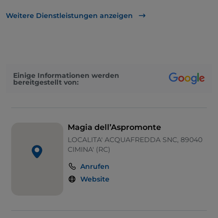
Apple Pay
Weitere Dienstleistungen anzeigen
Behindertengerechtes Badezimmer
Geldautomat
Diners Club
Einige Informationen werden
bereitgestellt von:
Es wird Englisch gesprochen
Mastercard
PayPal
Magia dell’Aspromonte
Tische im Außenbereich
LOCALITA' ACQUAFREDDA SNC, 89040
CIMINA' (RC)
Raucherbereich
Anrufen
Parkplatz
Website
Kindermenü
Google Pay