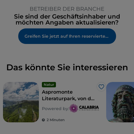
Es wird Französisch gesprochen
BETREIBER DER BRANCHE
Cocktail
Sie sind der Geschäftsinhaber und
Zum Mitnehmen
möchten Angaben aktualisieren?
WLAN
Greifen Sie jetzt auf Ihren reservierten Bereich zu
Kinderbereich
Visa
Das könnte Sie interessieren
Natur
Like
Aspromonte
Literaturpark, von der
Grand Tour zu den
Powered by:
kalabrischen
Schriftstellern des 20.
2 Minuten
Jahrhunderts