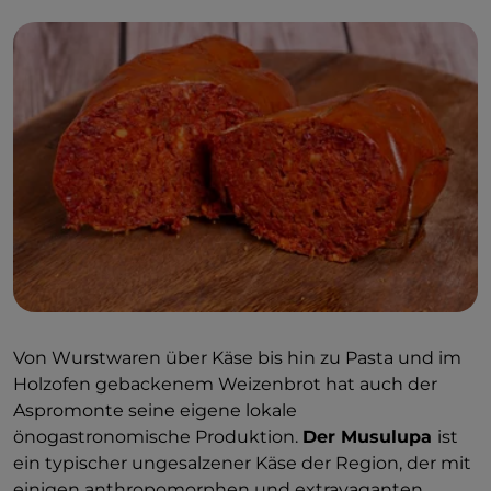
In einer einzigartigen Panoramalage gelegen,
befindet sich das Dorf
Precacore
mit
wenigen
antiken Häusern, kleinen Gassen und zwei
Kirchen:
die Kirche
San Giovanni Battista
und
die von San
Sebastiano
,
die in ihrem Inneren Fresken aus dem
15. Jahrhundert birgt. Suggestiv ist auch das Dorf
Roghudi
mit Blick auf den Fluss Amendolea: Nach
der Flut von 1970 wurde es verlassen und ist völlig
unbewohnt, ein Geisterdorf in der Natur, das nur zu
Fuß erreicht werden kann und alte Erinnerungen
und eine melancholische Seele bewahrt.
Das
Netzwerk der Museen des Parks
ist groß und
Von Wurstwaren über Käse bis hin zu Pasta und im
umfasst 18 Einrichtungen, die vom künstlerischen
Holzofen gebackenem Weizenbrot hat auch der
Bereich wie dem Museumspark Santa
Barbara –
Aspromonte seine eigene lokale
MUSABA über den naturalistischen
Bereich wie das
önogastronomische Produktion.
Der Musulupa
ist
Stadtmuseum für Naturgeschichte (
Museo Civico
ein typischer ungesalzener Käse der Region, der mit
di Storia Naturale
) mit seiner Ausstellung von
einigen anthropomorphen und extravaganten