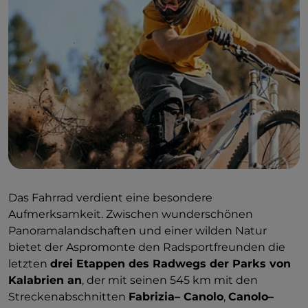
Schriftstellers Corrado Alvaro beginnt, das Dorf San
Luca durchquert,
Pietra Cappa, den größten
Monolithen Europas, erreicht
, durch das Tal der
Großen Steine (Valle delle Grandi Pietre) verläuft und
nach Zervò und bis zum ehemaligen Sanatorium
Vittorio Emanuele III. aus dem Jahr 1929 führt. Für
geübte Wanderer gibt es den
Il sentiero
dell'Inglese
(Weg des Engländers), eine Wanderung
in 7 Etappen, um das griechische Kalabrien zu
entdecken. Er wurde vom englischen
Landschaftsarchitekten Edward Lear inspiriert, der
im 19. Jahrhundert beschloss, die Landschaften des
Das Fahrrad verdient eine besondere
Königreichs beider Sizilien zu erkunden.
Aufmerksamkeit. Zwischen wunderschönen
Panoramalandschaften und einer wilden Natur
bietet der Aspromonte den Radsportfreunden die
letzten
drei Etappen des Radwegs der Parks von
Kalabrien an
, der mit seinen 545 km mit den
Streckenabschnitten
Fabrizia– Canolo
,
Canolo–