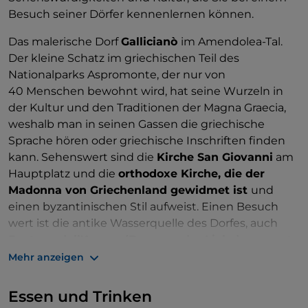
Besuch seiner Dörfer kennenlernen können.
Das malerische Dorf
Gallicianò
im Amendolea-Tal.
Der kleine Schatz im griechischen Teil des
Nationalparks Aspromonte, der nur von
40 Menschen bewohnt wird, hat seine Wurzeln in
der Kultur und den Traditionen der Magna Graecia,
weshalb man in seinen Gassen die griechische
Sprache hören oder griechische Inschriften finden
kann. Sehenswert sind die
Kirche San Giovanni
am
Hauptplatz und die
orthodoxe Kirche, die der
Madonna von Griechenland gewidmet ist
und
einen byzantinischen Stil aufweist. Einen Besuch
wert ist die antike Wasserquelle des Dorfes, auch
Fontana dell'Amore (Brunnen der Liebe)
genannt,
wo in der Antike die Frauen des Dorfes das Wasser
Mehr anzeigen
holten. Vom
kleinen Theater
aus können Sie ein
herrliches Panorama über Gallicianò und das
Essen und Trinken
Amendolea-Tal genießen.