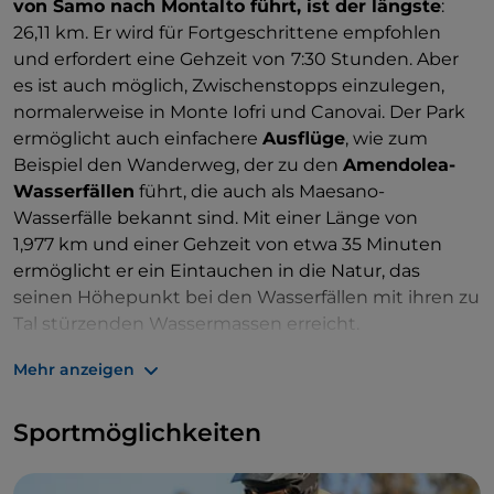
von Samo nach Montalto führt, ist der längste
:
26,11 km. Er wird für Fortgeschrittene empfohlen
und erfordert eine Gehzeit von
7:30 Stunden. Aber
es ist auch möglich, Zwischenstopps einzulegen,
normalerweise in Monte Iofri und Canovai. Der Park
ermöglicht auch einfachere
Ausflüge
, wie zum
Beispiel den Wanderweg, der zu den
Amendolea-
Wasserfällen
führt, die auch als Maesano-
Wasserfälle bekannt sind. Mit einer Länge von
1,977 km und einer Gehzeit von etwa 35 Minuten
ermöglicht er ein Eintauchen in die Natur, das
seinen Höhepunkt bei den Wasserfällen mit ihren zu
Tal stürzenden Wassermassen erreicht.
Ebenso interessant sind die
19 Themenwege, die
Mehr anzeigen
Natur und Kultur verbinden
, wie zum Beispiel der
Höhenweg
Gambarie– Polsi
, der zum
Wallfahrtsort
Sportmöglichkeiten
der Madonna dei Polsi führt.
Oder der Themenweg
San Luca– Zervò
, der am Geburtshaus des