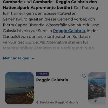
Gambarie
und
Gambarie– Reggio Calabria den
Nationalpark Aspromonte berührt
. Der Radweg
führt an einigen der repräsentativsten
Sehenswürdigkeiten dieser Gegend vorbei, von
Pietra Cappa über die Wasserfälle von Mundu und
Galasia bis hin zur Serra in
Reggio Calabria
, in der
Garibaldi von den piemontesischen Soldaten
verwundet wurde. Als Alternative stehen für
Mountainbiker
3 Routen zur Verfügung: Nino
Martino, Terreni Rossi, Acqua della Face–
Mehr anzeigen
Montalto
, jede mit ihren Schönheiten, ihren
Landschaften und ihrem Schwierigkeitsgrad.
Städte
In Gambarie und insbesondere in Puntone Scirocco
Like
Reggio Calabria
und Punto Nardello können Sie im Winter
Ski und
Snowboard
fahren, während im übrigen Gebiet
Trekking, organisierte Wanderungen und
Reitausflüge
möglich sind. Mit einem breiten
Kalabrien, Reggio Calabria
Angebot an Routen und aufgrund seiner Lage und