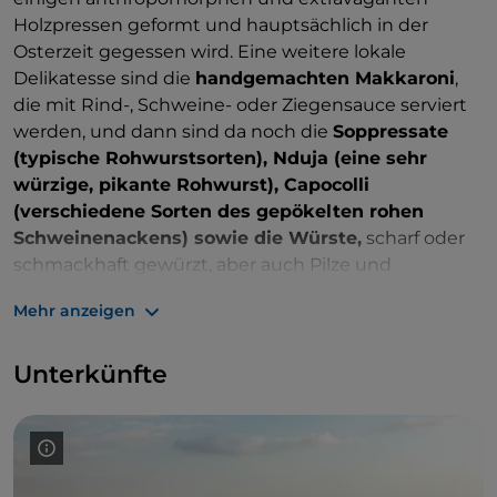
Steinen, Felsen, Fossilien und Mineralien bis hin zum
Holzpressen geformt und hauptsächlich in der
archäologischen Bereich wie dem Archäologischen
Osterzeit gegessen wird. Eine weitere lokale
Museum des Amendolea-Tals reichen.
Delikatesse sind die
handgemachten Makkaroni
,
die mit Rind-, Schweine- oder Ziegensauce serviert
werden, und dann sind da noch die
Soppressate
(typische Rohwurstsorten), Nduja (eine sehr
würzige, pikante Rohwurst), Capocolli
(verschiedene Sorten des gepökelten rohen
Schweinenackens) sowie die Würste,
scharf oder
schmackhaft gewürzt, aber auch Pilze und
Kartoffeln. Die Süßwarentradition pflegt die
Mehr anzeigen
Produktion der
Torroni (weißer Nougat), die aus
Mandelpaste, Zucker und weißer oder dunkler
Unterkünfte
Schokolade
hergestellt werden und die der
sizilianischen Konditoreitradition sehr nahe kommt.
Der Park beherbergt verschiedene Einrichtungen,
darunter Schutzhütten, Bauernhöfe und kleine
Trattorien, in denen Sie alle Köstlichkeiten der