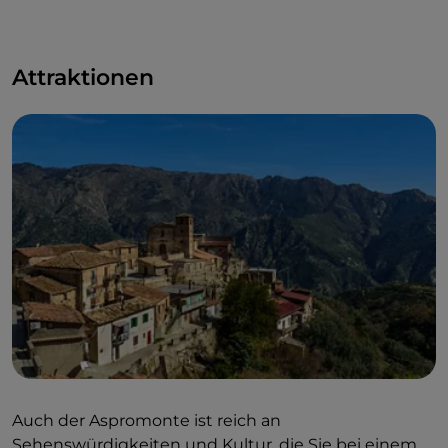
Morphologie ist der Aspromonte ein großartiger Ort
zum
Canyoning
,
Kanufahren, Kajakfahren
und
Schluchtenwandern.
Attraktionen
Auch der Aspromonte ist reich an
Sehenswürdigkeiten und Kultur, die Sie bei einem