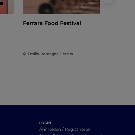
Ferrara Food Festival
Internati
Ferrara
Emilia-Romagna, Ferrara
Emilia-Rom
LOGIN
Anmelden / Registrieren