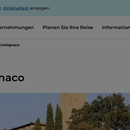
t.
Originaltext
anzeigen.
ernehmungen
Planen Sie Ihre Reise
Informatio
 Contignaco
gnaco