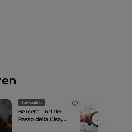
ren
Spiritualität
Like
Berceto und der
Kur
Passo della Cisa,
Paa
der letzte Halt in
Vall