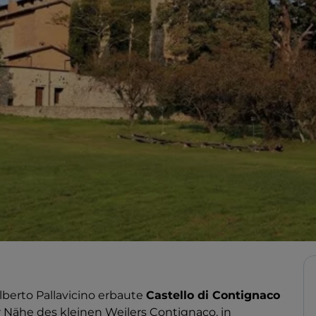
lberto Pallavicino erbaute
Castello di Contignaco
er Nähe des kleinen Weilers Contignaco, in