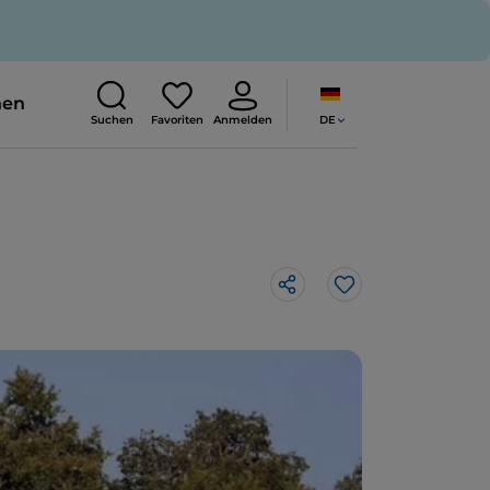
nen
DE
Suchen
Favoriten
Anmelden
Like