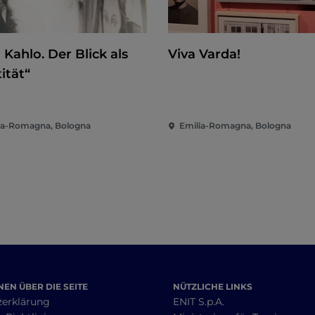
 Kahlo. Der Blick als
Viva Varda!
ität“
ia-Romagna, Bologna
Emilia-Romagna, Bologna
EN ÜBER DIE SEITE
NÜTZLICHE LINKS
zerklärung
ENIT S.p.A.