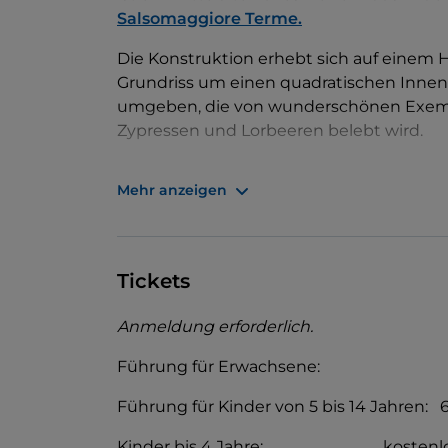
Salsomaggiore Terme.
Die Konstruktion erhebt sich auf einem 
Grundriss um einen quadratischen Innenh
umgeben, die von wunderschönen Exempl
Zypressen und Lorbeeren belebt wird.
Das Schloss wurde im Laufe der Jahrhun
Mehr anzeigen
steinernen Fassade mit sehr wenigen Fens
Komplexes beeindruckt, sondern vor alle
quadratischen Grundriss, der sich mit e
Täler und das große Eingangsportal des 
Tickets
Heute wurde das alte Schloss vollständi
Anmeldung erforderlich.
das für Führungen und Veranstaltungen öf
Herrenhaus umgibt, die
Sala delle Ferito
Führung für Erwachsene: 1
Kaminsaal
und das kleine
Gefängnis
unt
Führung für Kinder von 5 bis 14 Jahren: 
Kinder bis 4 Jahre: kostenl