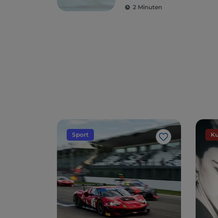
2 Minuten
Sport
Ku
Like