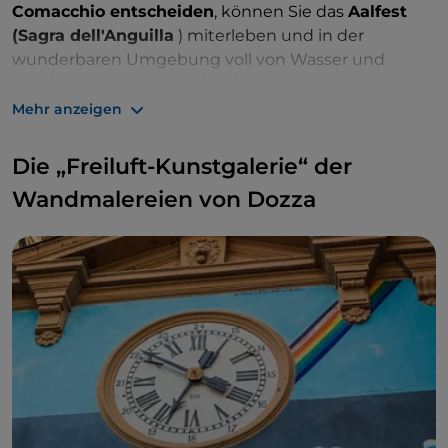
Comacchio entscheiden
, können Sie das
Aalfest
(Sagra dell'Anguilla
) miterleben und in der
wunderbaren Umgebung voll von Wasser und
Brücken inmitten verschiedener
Straßenaufführungen köstliche Fischgerichte
Mehr anzeigen
genießen.
Die „Freiluft-Kunstgalerie“ der
Wandmalereien von Dozza