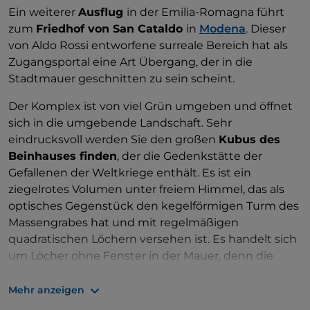
Ein weiterer
Ausflug
in der Emilia-Romagna führt
zum
Friedhof von San Cataldo
in
Modena
. Dieser
von Aldo Rossi entworfene surreale Bereich hat als
Zugangsportal eine Art Übergang, der in die
Stadtmauer geschnitten zu sein scheint.
Der Komplex ist von viel Grün umgeben und öffnet
sich in die umgebende Landschaft. Sehr
eindrucksvoll werden Sie den großen
Kubus des
Beinhauses finden
, der die Gedenkstätte der
Gefallenen der Weltkriege enthält. Es ist ein
ziegelrotes Volumen unter freiem Himmel, das als
optisches Gegenstück den kegelförmigen Turm des
Massengrabes hat und mit regelmäßigen
quadratischen Löchern versehen ist. Es handelt sich
um Löcher ohne Fenster in der Mauer, denn die
Häuser der Verstorbenen sind in der Architektur
unvollendet und verlassen.
Mehr anzeigen