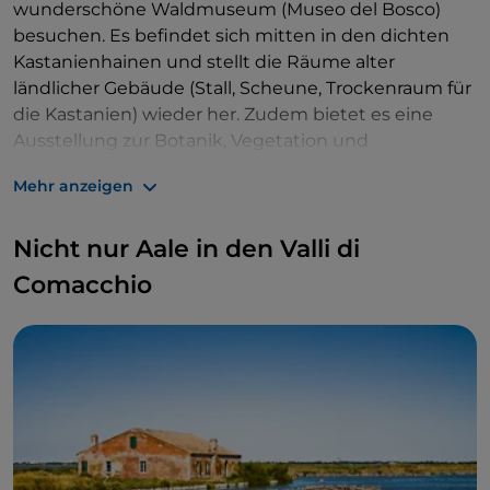
wunderschöne Waldmuseum (Museo del Bosco)
besuchen. Es befindet sich mitten in den dichten
Kastanienhainen und stellt die Räume alter
ländlicher Gebäude (Stall, Scheune, Trockenraum für
die Kastanien) wieder her. Zudem bietet es eine
Ausstellung zur Botanik, Vegetation und
Forstwirtschaft der bedeutendsten Waldgebiete der
Mehr anzeigen
Region.
Es gibt viele Wanderwege entlang des Bergrückens
Nicht nur Aale in den Valli di
des Monte Calvi und des Monte Stagno, der die Täler
Comacchio
der Bäche Brasimone und Limentra di Treppio
trennt, wo Sie Hirsche, Rehe und Damhirsche
beobachten können.
Ein Rundum-Tauchgang in die Natur! Lunchpaket
nicht vergessen.