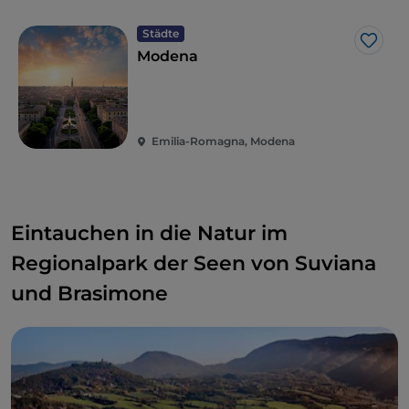
Wenn Sie in Modena sind, müssen Sie an der
Osteria Francescana
von Massimo Bottura
Städte
Like
zumindest vorbeigehen. Sie ist ein Tempel der
Modena
italienischen und internationalen Sterneküche.
Emilia-Romagna, Modena
Eintauchen in die Natur im
Regionalpark der Seen von Suviana
und Brasimone