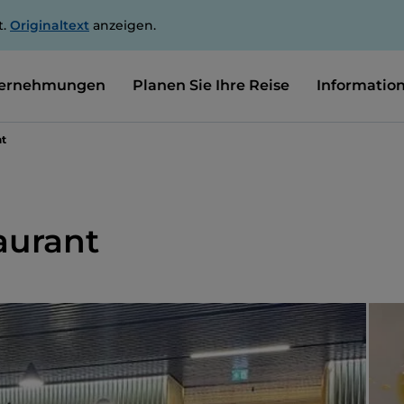
t.
Originaltext
anzeigen.
ernehmungen
Planen Sie Ihre Reise
Informatio
nt
aurant