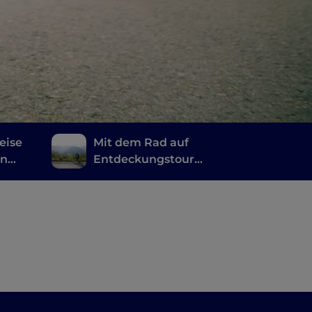
eise
Mit dem Rad auf
en
Entdeckungstour
ia
durch die Täler von
Parma