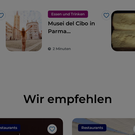
Essen und Trinken
Like
Like
Musei del Cibo in
Parma
s
(Gastronomie-
Museen)
2 Minuten
Wir empfehlen
staurants
Restaurants
Like