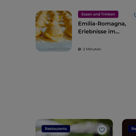
Essen und Trinken
Emilia-Romagna,
Erlebnisse im
Geschmacksparadie
2 Minuten
Restaurants
Re
Like