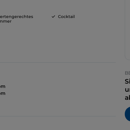
ertengerechtes
Cocktail
immer
B
S
 pm
u
 pm
a