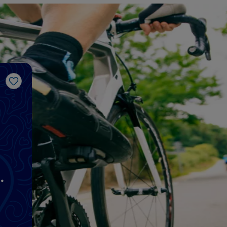
Like
g