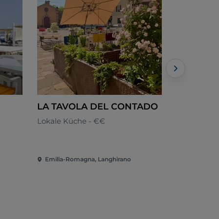
LA TAVOLA DEL CONTADO
Sano ital
Lokale Küche - €€
Italienisch
Emilia-Romagna, Langhirano
Emilia-Ro