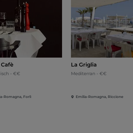
 Cafè
La Griglia
nisch - €€
Mediterran - €€
ia-Romagna, Forlì
Emilia-Romagna, Riccione