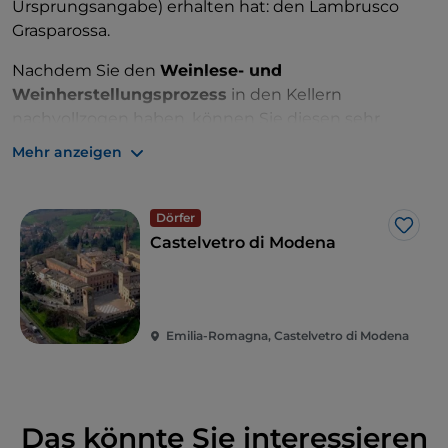
Ursprungsangabe) erhalten hat: den Lambrusco
Grasparossa.
Nachdem Sie den
Weinlese- und
Weinherstellungsprozess
in den Kellern
nachvollzogen haben, können Sie diesen sehr
frischen Rotwein natürlich auch trinken. Alternativ
Mehr anzeigen
können Sie ihn auch im Zentrum von Modena in
einer der vielen Gourmetstraßen probieren, die mit
den gastronomischen Spezialitäten der Region ein
Dörfer
Like
schönes Glas Lambrusco kombinieren.
Castelvetro di Modena
Zu diesem Zweck ist die lebhafte
Via del Taglio
mit
ihren historischen Weinbars perfekt.
Emilia-Romagna, Castelvetro di Modena
Das könnte Sie interessieren