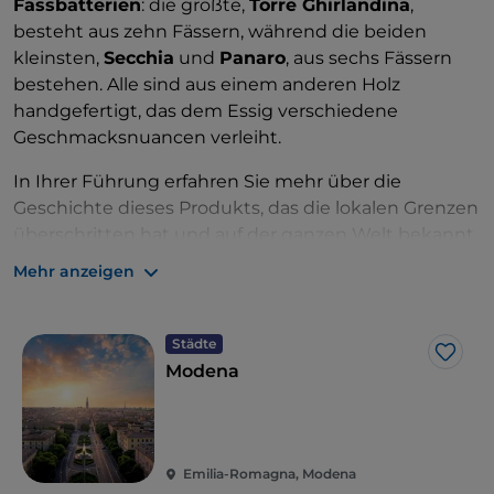
Fassbatterien
: die größte,
Torre Ghirlandina
,
besteht aus zehn Fässern, während die beiden
kleinsten,
Secchia
und
Panaro
, aus sechs Fässern
bestehen. Alle sind aus einem anderen Holz
handgefertigt, das dem Essig verschiedene
Geschmacksnuancen verleiht.
In Ihrer Führung erfahren Sie mehr über die
Geschichte dieses Produkts, das die lokalen Grenzen
überschritten hat und auf der ganzen Welt bekannt
geworden ist. Vor allem aber können Sie den
besten
Mehr anzeigen
traditionellen Balsamico-Essig aus Modena
probieren.
Städte
Like
Modena
Emilia-Romagna, Modena