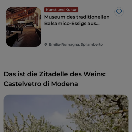
köstlichen Nektar beeindrucken: dem
Lambrusco
.
Seine roten Bläschen werden auch außerhalb des
Kunst und Kultur
Like
Landes geschätzt: Der prickelnde
Rotwein
ist der
Museum des traditionellen
am meisten ins Ausland exportierte Wein. Seine
Balsamico-Essigs aus
Aromen von roten Früchten lassen keinen Zweifel.
Modena
Emilia-Romagna, Spilamberto
Das ist die Zitadelle des Weins:
Castelvetro di Modena