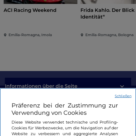
ACI Racing Weekend
Frida Kahlo. Der Blick 
Identität“
Emilia-Romagna, Imola
Emilia-Romagna, Bologna
Informationen über die Seite
Schließen
Nützliche Links
Präferenz bei der Zustimmung zur
Verwendung von Cookies
Login
Diese Website verwendet technische und Profiling-
Cookies für Werbezwecke, um die Navigation auf der
Bleiben wir in Kontakt
Website zu verbessern und aggregierte Analysen