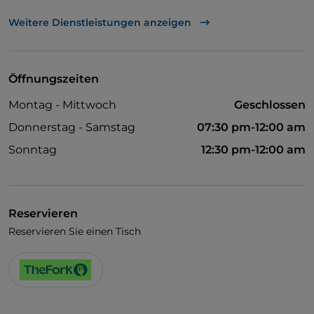
UnionPay über TheFork PAY
Weitere Dienstleistungen anzeigen
Visa
Behindertengerechter Zugang
Öffnungszeiten
Haustiere erlaubt
Montag - Mittwoch
Geschlossen
Es wird Englisch gesprochen
Donnerstag - Samstag
07:30 pm-12:00 am
Kindermenü
Sonntag
12:30 pm-12:00 am
Reservieren
Reservieren Sie einen Tisch