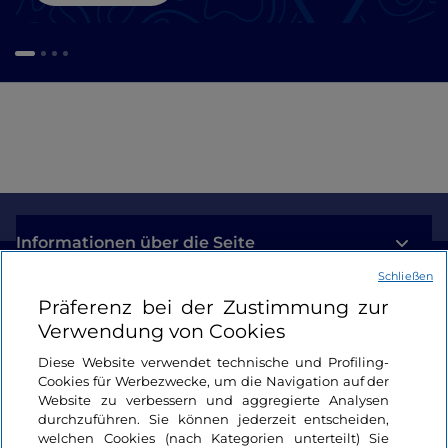
Informationen über die Seite
Schließen
Nützliche Links
Präferenz bei der Zustimmung zur
Verwendung von Cookies
Login
Diese Website verwendet technische und Profiling-
Cookies für Werbezwecke, um die Navigation auf der
Bleiben wir in Kontakt
Website zu verbessern und aggregierte Analysen
durchzuführen. Sie können jederzeit entscheiden,
welchen Cookies (nach Kategorien unterteilt) Sie