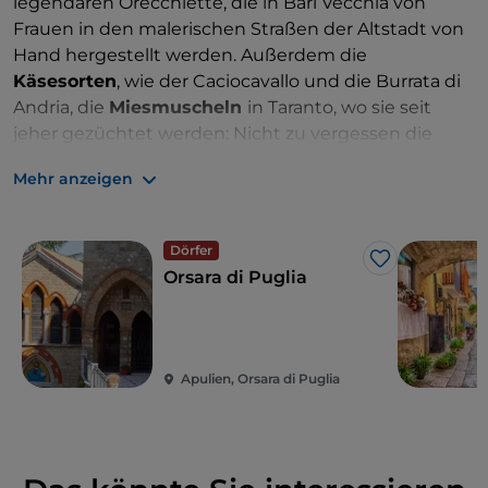
legendären Orecchiette, die in Bari Vecchia von
unverwechselbaren Duft zu verleihen. Die Wurst
Frauen in den malerischen Straßen der Altstadt von
muss mindestens sechs Monate gereift sein, bevor
Hand hergestellt werden. Außerdem die
sie verkostet werden kann, vielleicht zusammen mit
Käsesorten
, wie der Caciocavallo und die Burrata di
den
Bombette
(Schweinefleischröllchen), den
Andria, die
Miesmuscheln
in Taranto, wo sie seit
Polpette di Capocollo und der Salami, die weitere
jeher gezüchtet werden: Nicht zu vergessen die
Spezialitäten von Martina Franca sind.
unvergesslichen Fischgerichte auf den Trabucchi,
Mehr anzeigen
den traditionellen Fischereigeräten, die die Küste
des Gargano prägen.
Dörfer
Like
Orsara di Puglia
Apulien, Orsara di Puglia