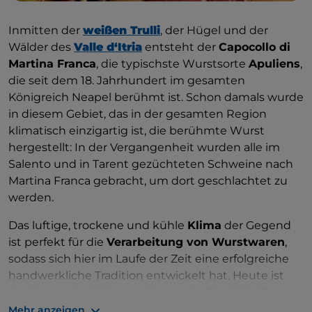
Inmitten der
weißen Trulli
, der Hügel und der
Wälder des
Valle d‘Itria
entsteht der
Capocollo di
Martina Franca
, die typischste Wurstsorte
Apuliens
,
die seit dem 18. Jahrhundert im gesamten
Königreich Neapel berühmt ist. Schon damals wurde
in diesem Gebiet, das in der gesamten Region
klimatisch einzigartig ist, die berühmte Wurst
hergestellt: In der Vergangenheit wurden alle im
Salento und in Tarent gezüchteten Schweine nach
Martina Franca gebracht, um dort geschlachtet zu
werden.
Das luftige, trockene und kühle
Klima
der Gegend
ist perfekt für die
Verarbeitung von Wurstwaren
,
sodass sich hier im Laufe der Zeit eine erfolgreiche
handwerkliche Tradition entwickelt hat. Heute ist
der Capocollo di Martina Franca ein
Presidio Slow
Food
, dessen Hersteller in einem Konsortium
Mehr anzeigen