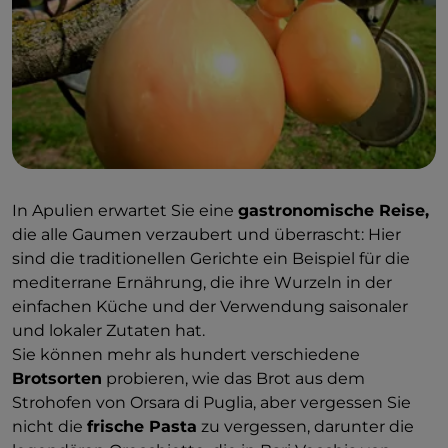
gefüttert, sondern die Rinde dieser Bäume wird
auch beim Räuchern verwendet, was den
Geschmack des Capocollo di Martina Franca
weltweit einzigartig macht.
Jedes Stück hat ein Gewicht zwischen zweieinhalb
und vier Kilo und wird streng in Handarbeit
verarbeitet, womit es das Ergebnis des hohen
handwerklichen Könnens der
Metzger von Martina
In Apulien erwartet Sie eine
gastronomische Reise,
Franca
ist. Die geschnittenen und geformten
die alle Gaumen verzaubert und überrascht: Hier
Schweinefleischstücke werden 15 bis 20 Tage lang in
sind die traditionellen Gerichte ein Beispiel für die
Salz eingelegt und dann mit einer Zubereitung aus
mediterrane Ernährung, die ihre Wurzeln in der
Vino Cotto, d. h. einer Mischung aus gekochtem
einfachen Küche und der Verwendung saisonaler
Most, Kräutern der Murgia und Wein, gewaschen.
und lokaler Zutaten hat.
Anschließend werden die Capicolli in einen
Sie können mehr als hundert verschiedene
natürlichen Schweinedarm gefüllt und trocknen
Brotsorten
probieren, wie das Brot aus dem
gelassen. Für die letzte Phase, den Räuchervorgang,
Strohofen von Orsara di Puglia, aber vergessen Sie
werden Eichenrinde und die grüne Schale der
nicht die
frische Pasta
zu vergessen, darunter die
Mandeln verbrannt, um dem Capocollo seinen