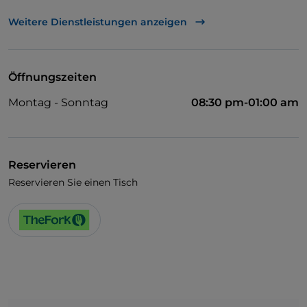
Mastercard
Weitere Dienstleistungen anzeigen
TheFork PAY
UnionPay über TheFork PAY
Öffnungszeiten
Visa
Montag - Sonntag
08:30 pm-01:00 am
Behindertengerechter Zugang
Abendessen mit Show
Es wird Deutsch gesprochen
Reservieren
Reservieren Sie einen Tisch
Es wird Englisch gesprochen
WLAN