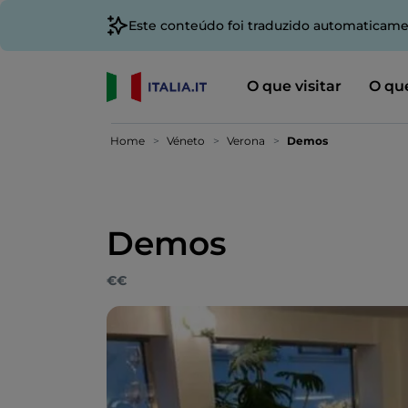
Este conteúdo foi traduzido automaticame
O que visitar
O que
Home
Véneto
Verona
Demos
Demos
€€