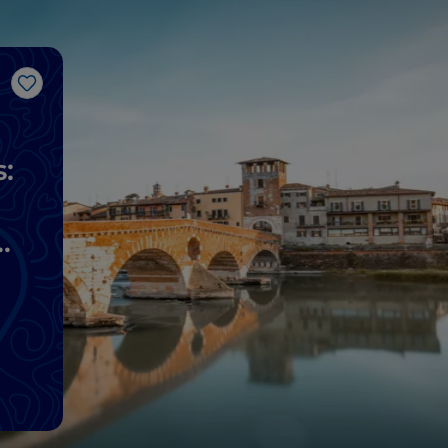
Gosto
:
as