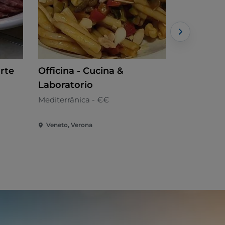
rte
Officina - Cucina &
Osteria a
Laboratorio
Cozinha loc
Mediterrânica - €€
Veneto, Verona
Veneto, Ve