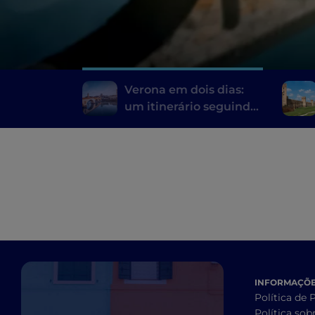
Verona em dois dias:
um itinerário seguindo
as pegadas de Romeu e
Julieta
INFORMAÇÕES
Política de 
Política sob