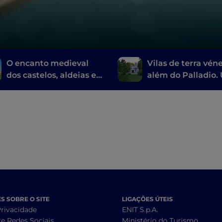
O encanto medieval
Vilas de terra véne
dos castelos, aldeias e
além do Palladio
cidades muradas das
caça ao tesouro p
Colinas Eugáneas
água
 SOBRE O SITE
LIGAÇÕES ÚTEIS
Privacidade
ENIT S.p.A.
re Redes Sociais
Ministério do Turismo