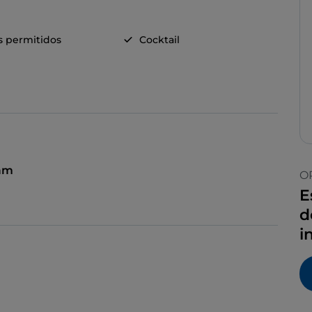
s permitidos
Cocktail
 am
O
E
d
i