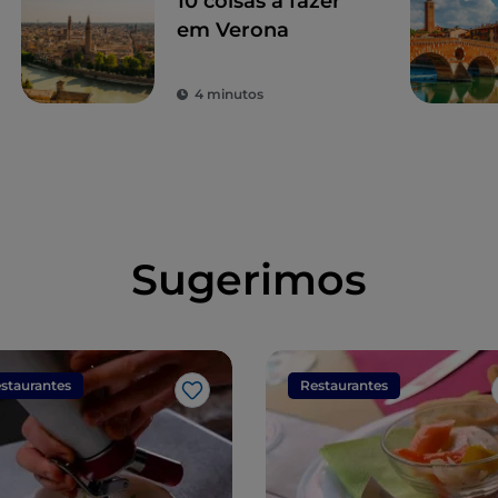
10 coisas a fazer
em Verona
4 minutos
Sugerimos
staurantes
Restaurantes
Gosto