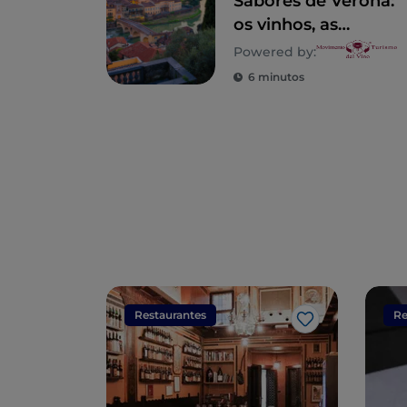
Sabores de Verona:
os vinhos, as
receitas e os
Powered by:
lugares do sabor
6 minutos
veronês
Restaurantes
Re
Gosto