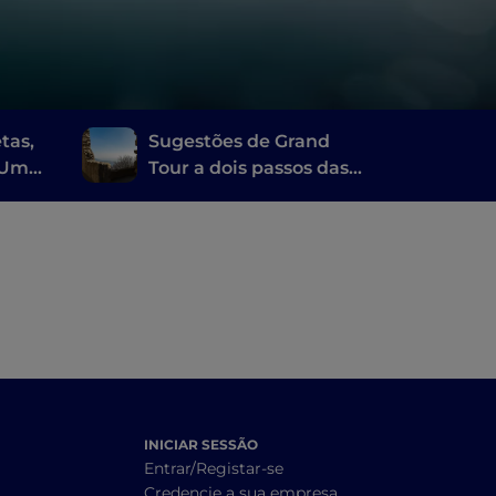
tas,
Sugestões de Grand
. Uma
Tour a dois passos das
ela
Termas de Abano e
Montegrotto
INICIAR SESSÃO
Entrar/Registar-se
Credencie a sua empresa