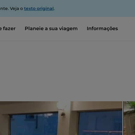
nte. Veja o
texto original
.
 fazer
Planeie a sua viagem
Informações