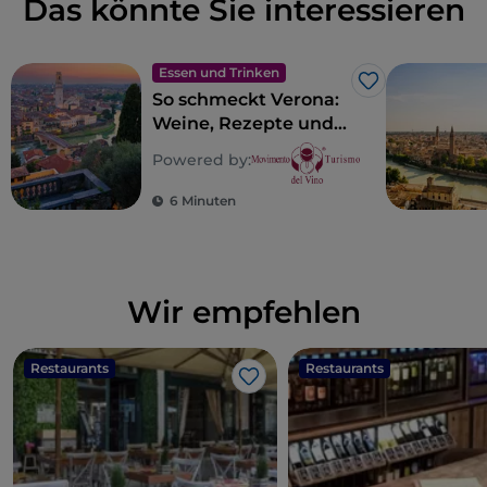
Das könnte Sie interessieren
Essen und Trinken
Like
So schmeckt Verona:
Weine, Rezepte und
geschmackvolle Orte
Powered by:
in Verona
6 Minuten
Wir empfehlen
Restaurants
Restaurants
Like