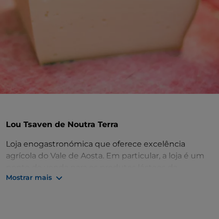
Lou Tsaven de Noutra Terra
Loja enogastronómica que oferece excelência
agrícola do Vale de Aosta. Em particular, a loja é um
ponto de venda para os produtos lácteos da
Mostrar mais
empresa Garin e para os vinhos da empresa La
Plantze. Outros produtos vendidos por Lou Tsaven
de Noutra Terra incluem iogurte, farinhas, chocolate
e compotas. O nome da loja deriva do patois, o