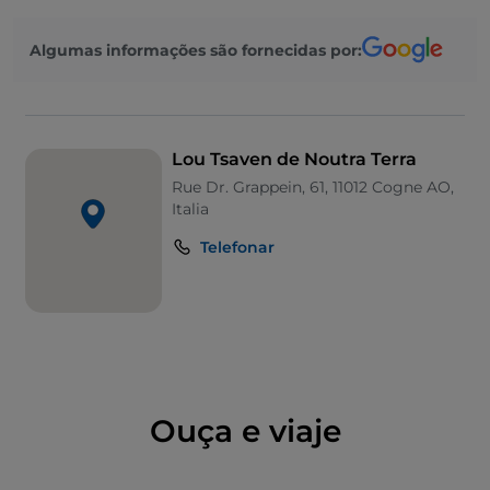
dialeto local, em que "lou tsaven" indica a cesta em
que no passado se costumava armazenar frutas,
Algumas informações são fornecidas por:
legumes e outros alimentos – como prova da forte
ligação desta atividade com a cultura local e as suas
tradições.
Lou Tsaven de Noutra Terra
Rue Dr. Grappein, 61, 11012 Cogne AO,
Italia
Telefonar
Ouça e viaje