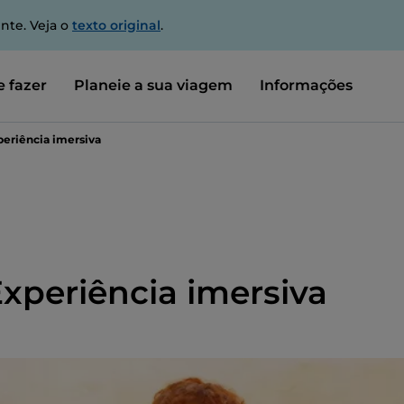
nte. Veja o
texto original
.
 fazer
Planeie a sua viagem
Informações
periência imersiva
xperiência imersiva