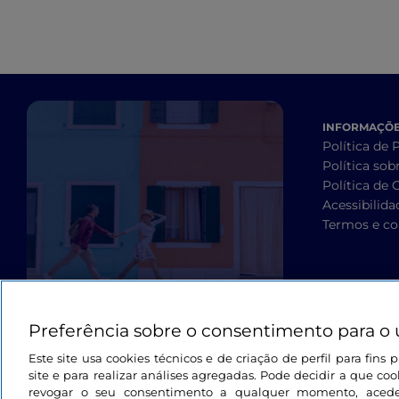
INFORMAÇÕES
Política de 
Política sob
Política de 
Acessibilida
Termos e co
Preferência sobre o consentimento para o 
Este site usa cookies técnicos e de criação de perfil para fin
site e para realizar análises agregadas. Pode decidir a que cook
revogar o seu consentimento a qualquer momento, aced