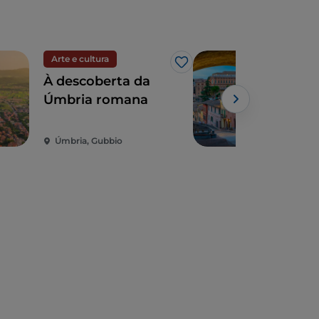
Arte e cultura
Visi
Gosto
À descoberta da
5 c
Úmbria romana
urb
ter
pan
Úmbria, Gubbio
4 m
Per