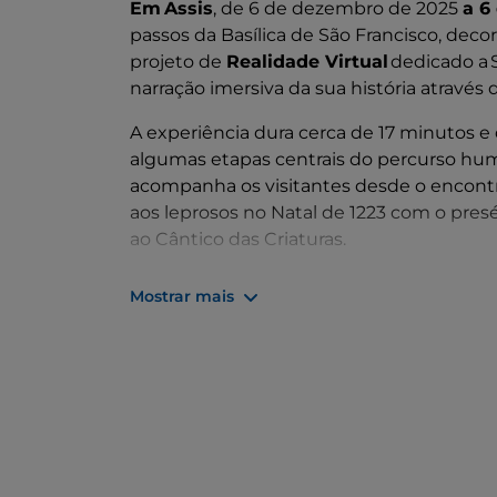
Em Assis
, de 6 de dezembro de 2025
a 6
passos da Basílica de São Francisco, deco
projeto de
Realidade Virtual
dedicado a S
narração imersiva da sua história através 
A experiência dura cerca de 17 minutos e
algumas etapas centrais do percurso huma
acompanha os visitantes desde o encontr
aos leprosos no Natal de 1223 com o presé
ao Cântico das Criaturas.
Os ambientes virtuais reconstituem lugar
Mostrar mais
Greccio e o Monte della Verna, permitind
Santo. A história centra-se no tema da es
sua vida.
Para mais informações, visite o
site oficial