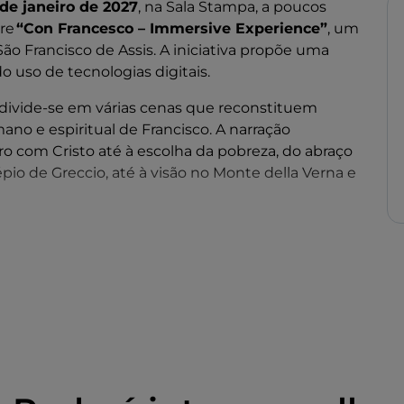
 de janeiro de 2027
, na Sala Stampa, a poucos
rre
“Con Francesco – Immersive Experience”
, um
ão Francisco de Assis. A iniciativa propõe uma
do uso de tecnologias digitais.
 divide-se em várias cenas que reconstituem
no e espiritual de Francisco. A narração
o com Cristo até à escolha da pobreza, do abraço
pio de Greccio, até à visão no Monte della Verna e
es simbólicos como a igreja de São Damião,
o ao público seguir diretamente o percurso do
perança, oferecendo uma releitura essencial da
.