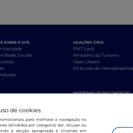
 SOBRE O SITE
LIGAÇÕES ÚTEIS
Privacidade
ENIT S.p.A.
re Redes Sociais
Ministério do Turismo
Cookies
Open Library
de
Diretrizes de interoperabilid
ndições
MANTENHA-SE EM CONTACTO
uso de cookies
s promocionais, para melhorar a navegação no
ies (divididos por categoria) dar, recusar ou
endo à secção apropriada e clicando em