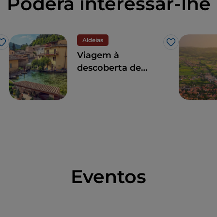
Poderá interessar-lhe
Aldeias
Gosto
Gosto
Viagem à
descoberta de
Rasiglia, a
"Pequena Veneza
da Úmbria", e dos
seus arredores
Eventos