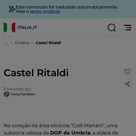
Este conteúdo foi traduzido automaticamente.
Veja o
texto original
.
...
Úmbria
Castel Ritaldi
Castel Ritaldi
Gos
Powered by:
No coração da área olivícola "Colli Martani", uma
subzona valiosa da
DOP da Úmbria
, a aldeia de