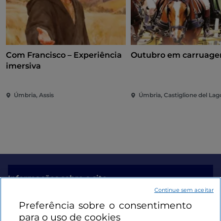
Com Francisco – Experiência
Outubro em carruag
imersiva
Úmbria, Assis
Úmbria, Castiglione del Lag
Informações sobre o site
Continue sem aceitar
Preferência sobre o consentimento
Ligações úteis
para o uso de cookies