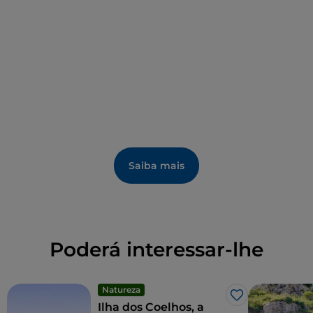
Castelluccio. Agora, relaxe ao sol, mergulhe na água
cristalina, desfrute do reflexo do brilho da água sobre
as rochas brancas. Fique até ao pôr do sol, que torna
o lugar ainda mais mágico.
Saiba mais
Poderá interessar-lhe
Natureza
Gosto
Ilha dos Coelhos, a