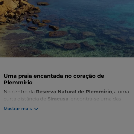
Uma praia encantada no coração de
Plemmirio
No centro da
Reserva Natural de Plemmirio
, a uma
curta distância de
Siracusa
, encontra-se uma das
mais belas praias da costa siciliana. É a praia do
Mostrar mais
Minarete de Punta Castelluccio
e corresponde à
saída 35 do Trilho da Maddalena que atravessa toda a
reserva, paralela ao litoral.