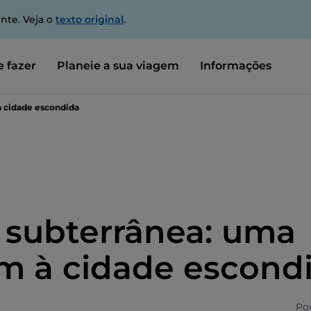
nte. Veja o
texto original
.
 fazer
Planeie a sua viagem
Informações
à cidade escondida
ia subterrânea: uma
m à cidade escond
Po