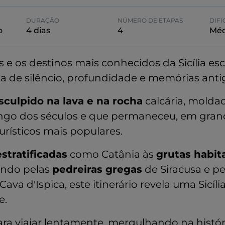
DURAÇÃO
NÚMERO DE ETAPAS
DIF
o
4 dias
4
Méd
s e os destinos mais conhecidos da Sicília es
ta de silêncio, profundidade e memórias anti
ulpido na lava e na rocha
calcária, molda
go dos séculos e que permaneceu, em grande
turísticos mais populares.
stratificadas
como Catânia às
grutas habit
ando pelas
pedreiras gregas
de Siracusa e p
Cava d'Ispica, este itinerário revela uma Sicíli
e.
ra viajar lentamente, mergulhando na histór