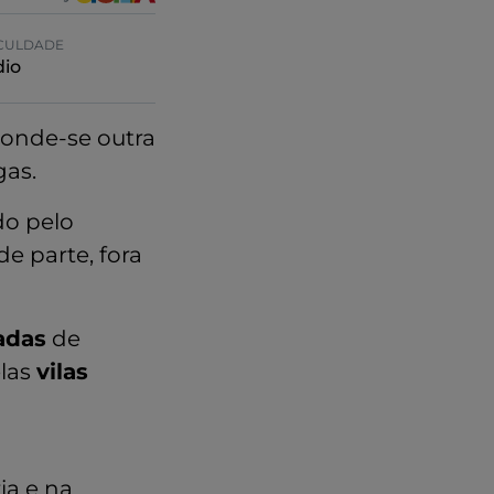
ICULDADE
io
conde-se outra
gas.
do pelo
 parte, fora
adas
de
elas
vilas
a
ia e na