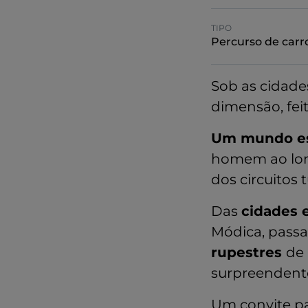
TIPO
Percurso de carr
Sob as cidade
dimensão, fei
Um mundo esc
homem ao lon
dos circuitos 
Das
cidades e
Módica, pass
rupestres
de 
surpreendent
Um convite pa