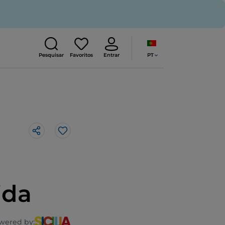
PT
Pesquisar
Favoritos
Entrar
Gosto
ida
wered by: