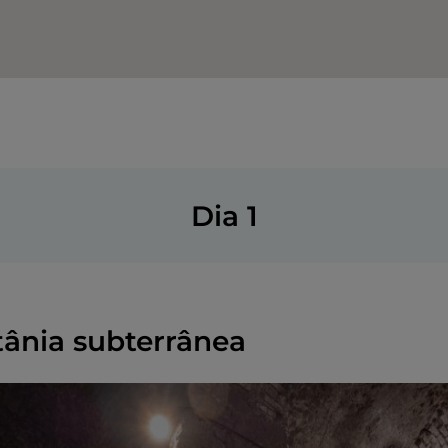
Dia 1
atânia subterrânea