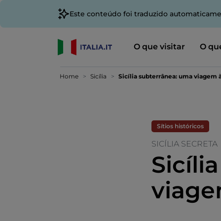
Este conteúdo foi traduzido automaticame
O que visitar
O que
Home
Sicília
Sicília subterrânea: uma viagem 
Sítios históricos
SICÍLIA SECRETA
Sicíl
viage