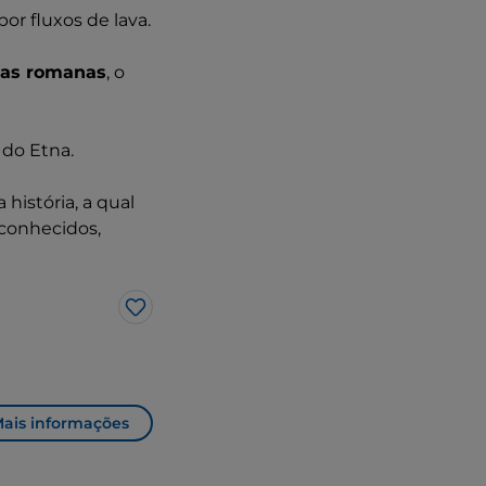
or fluxos de lava.
as romanas
, o
 do Etna.
história, a qual
 conhecidos,
Gosto
ais informações