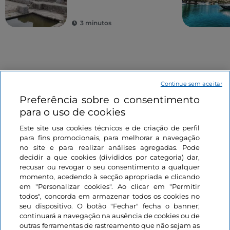
anfiteatros e antigas
colónias
3 minutos
Continue sem aceitar
Preferência sobre o consentimento
para o uso de cookies
Informações sobre o site
Este site usa cookies técnicos e de criação de perfil
para fins promocionais, para melhorar a navegação
Ligações úteis
no site e para realizar análises agregadas. Pode
decidir a que cookies (divididos por categoria) dar,
recusar ou revogar o seu consentimento a qualquer
Iniciar sessão
momento, acedendo à secção apropriada e clicando
em "Personalizar cookies". Ao clicar em "Permitir
todos", concorda em armazenar todos os cookies no
Mantenha-se em contacto
seu dispositivo. O botão "Fechar" fecha o banner;
continuará a navegação na ausência de cookies ou de
outras ferramentas de rastreamento que não sejam as