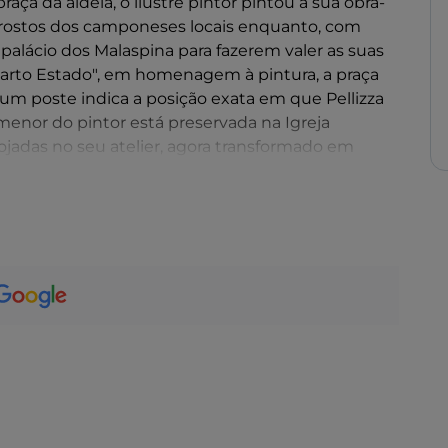
ça da aldeia, o ilustre pintor pintou a sua obra-
s rostos dos camponeses locais enquanto, com
palácio dos Malaspina para fazerem valer as suas
uarto Estado", em homenagem à pintura, a praça
e um poste indica a posição exata em que Pellizza
menor do pintor está preservada na Igreja
ojadas no seu atelier, agora transformado em