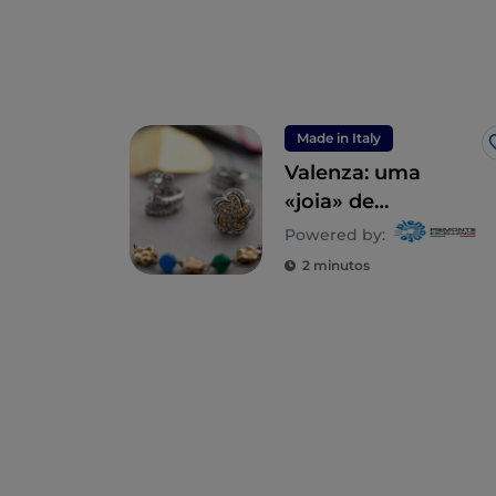
Made in Italy
Valenza: uma
«joia» de
Monferrato
Powered by:
2 minutos