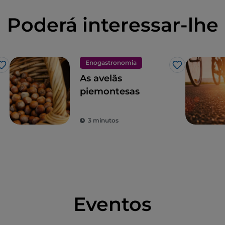
Poderá interessar-lhe
Enogastronomia
Gosto
Gosto
As avelãs
piemontesas
3 minutos
Eventos