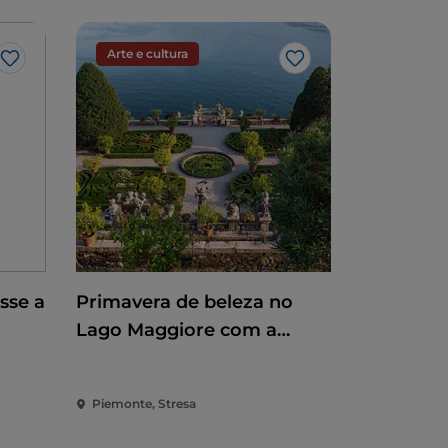
Arte e cultura
Gosto
Gosto
sse a
Primavera de beleza no
Lago Maggiore com a
reabertura das Ilhas
Borromeu e da Villa
Piemonte, Stresa
Taranto