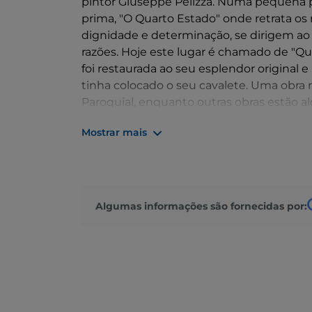
pintor Giuseppe Pelizza. Numa pequena pra
prima, "O Quarto Estado" onde retrata o
dignidade e determinação, se dirigem ao 
razões. Hoje este lugar é chamado de "Q
foi restaurada ao seu esplendor original 
tinha colocado o seu cavalete. Uma obra 
Paroquial, enquanto outras obras estão al
museu.
Mostrar mais
Algumas informações são fornecidas por: