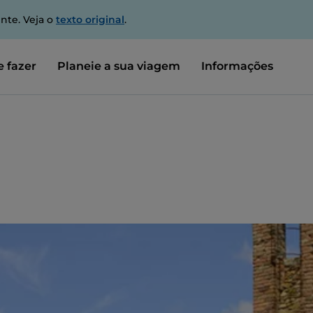
nte. Veja o
texto original
.
 fazer
Planeie a sua viagem
Informações