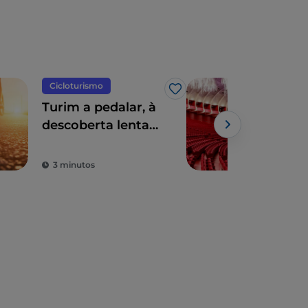
Cicloturismo
Teat
Gosto
Turim a pedalar, à
O T
descoberta lenta
Tur
de uma cidade
dos
encantadora
um 
3 minutos
2 m
van