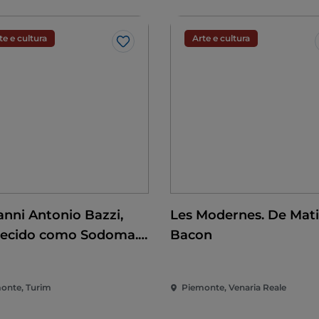
te e cultura
Arte e cultura
Gosto
anni Antonio Bazzi,
Les Modernes. De Mati
ecido como Sodoma.
Bacon
nquista do
scimento
onte, Turim
Piemonte, Venaria Reale