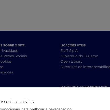
 SOBRE O SITE
LIGAÇÕES ÚTEIS
Privacidade
ENIT S.p.A.
re Redes Sociais
Ministério do Turismo
Cookies
Open Library
de
Diretrizes de interoperabilid
ndições
MANTENHA-SE EM CONTACTO
uso de cookies
s promocionais, para melhorar a navegação no