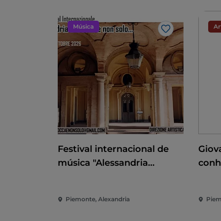
Música
Ar
Gosto
Festival internacional de
Giov
música "Alessandria
conh
barocca e non solo"
À co
Rena
Piemonte, Alexandria
Piem