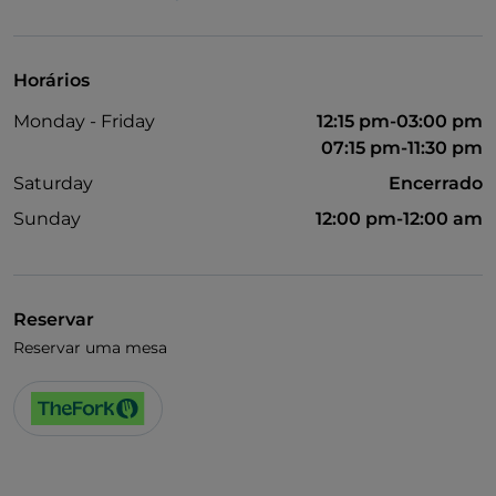
UnionPay via TheFork PAY
Visa
Horários
Acesso para pessoas com deficiência
Monday - Friday
12:15 pm-03:00 pm
Animais permitidos
07:15 pm-11:30 pm
Casa de banho para pessoas com deficiência
Saturday
Encerrado
Sunday
12:00 pm-12:00 am
Fala-se inglês
Fala-se francês
Wi-Fi
Reservar
Reservar uma mesa