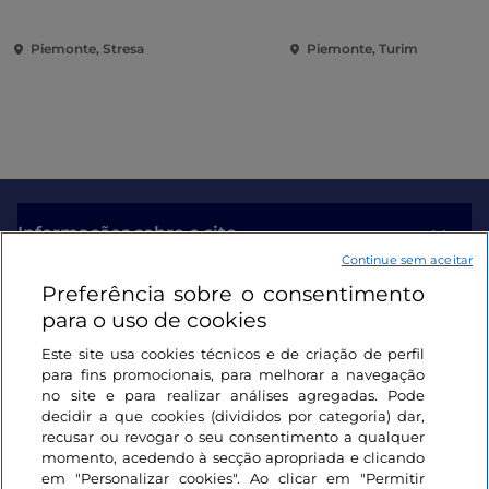
das Ilhas Borromeu e da Villa
conquista do Renasc
Taranto
Piemonte, Stresa
Piemonte, Turim
Informações sobre o site
Continue sem aceitar
Preferência sobre o consentimento
Ligações úteis
para o uso de cookies
Este site usa cookies técnicos e de criação de perfil
Iniciar sessão
para fins promocionais, para melhorar a navegação
no site e para realizar análises agregadas. Pode
Mantenha-se em contacto
decidir a que cookies (divididos por categoria) dar,
recusar ou revogar o seu consentimento a qualquer
momento, acedendo à secção apropriada e clicando
em "Personalizar cookies". Ao clicar em "Permitir