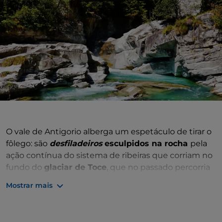
O vale de Antigorio alberga um espetáculo de tirar o
fôlego: são
desfiladeiros
esculpidos na rocha
pela
ação contínua do sistema de ribeiras que corriam no
fundo do
glaciar de Toce
, que no passado percorria
o vale. O leito da ribeira pode agora ser percorrido a
Mostrar mais
pé, mesmo com crianças. Assim, ao descer por estes
desfiladeiros e cavidades profundas, parece que se
entra no coração da terra, onde cresce uma