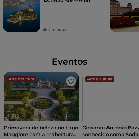
As Ilhas Borromeu
2 minutos
Eventos
Arte e cultura
Arte e cultura
Gosto
Primavera de beleza no Lago
Giovanni Antonio Bazz
Maggiore com a reabertura
conhecido como Sodo