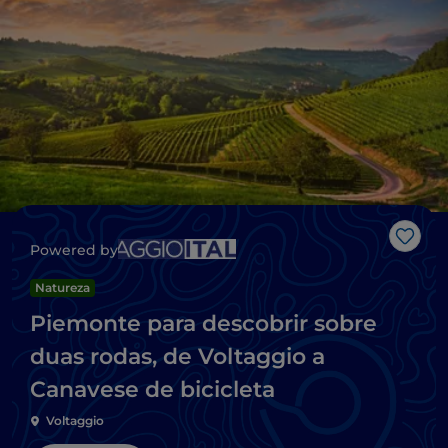
Gost
Powered by
Natureza
Piemonte para descobrir sobre
duas rodas, de Voltaggio a
Canavese de bicicleta
Voltaggio