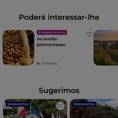
Poderá interessar-lhe
Enogastronomia
Gosto
As avelãs
piemontesas
3 minutos
Sugerimos
Restaurantes
Restaurantes
Gosto