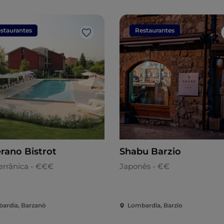
staurantes
Restaurantes
Gosto
erano Bistrot
Shabu Barzio
errânica - €€€
Japonês - €€
ardia, Barzanò
Lombardia, Barzio