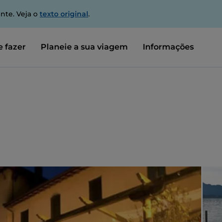
nte. Veja o
texto original
.
 fazer
Planeie a sua viagem
Informações