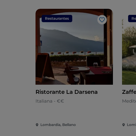
Restaurantes
Re
Gosto
Ristorante La Darsena
Zaff
Italiana - €€
Medit
Lombardia, Bellano
Lomb