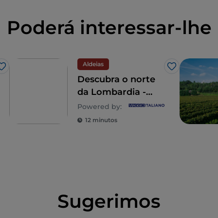
Poderá interessar-lhe
Aldeias
Gosto
Gosto
Descubra o norte
da Lombardia -
Bellano, Chiavenna
Powered by:
e Almenno San
12 minutos
Bartolomeo
Sugerimos