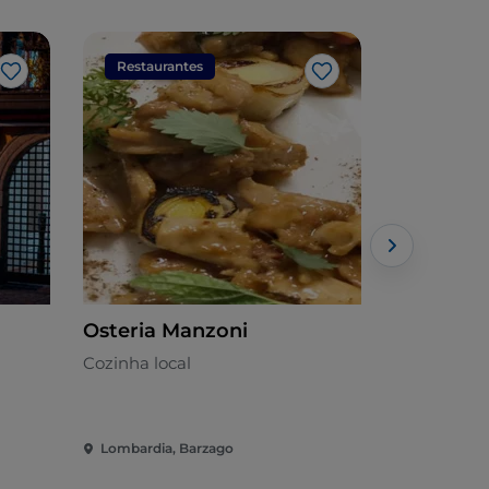
Restaurantes
Restaura
Gosto
Gosto
Osteria Manzoni
Ristorant
Calolzioc
Cozinha local
Italiana
Lombardia, Barzago
Lombardia, 