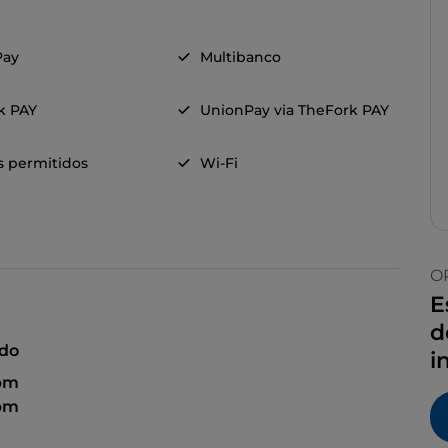
Pay
Multibanco
k PAY
UnionPay via TheFork PAY
s permitidos
Wi-Fi
O
E
d
ado
i
 pm
 pm