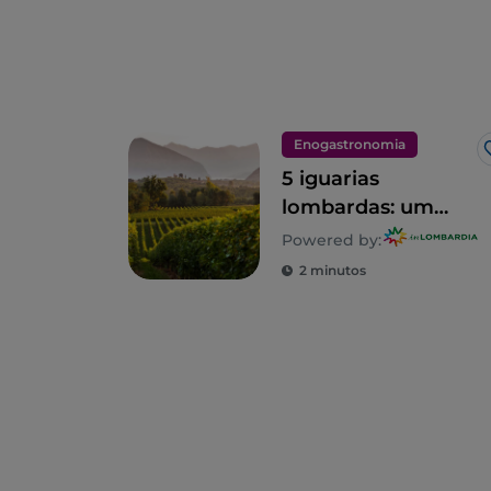
Enogastronomia
5 iguarias
lombardas: um
território para
Powered by:
saborear
2 minutos