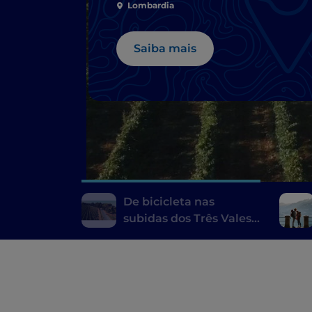
Lombardia
Saiba mais
De bicicleta nas
subidas dos Três Vales
de Varese