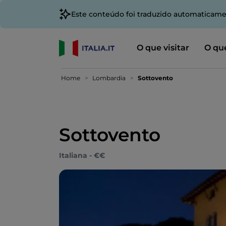
Este conteúdo foi traduzido automaticame
O que visitar
O que
Home
Lombardia
Sottovento
Sottovento
Italiana - €€