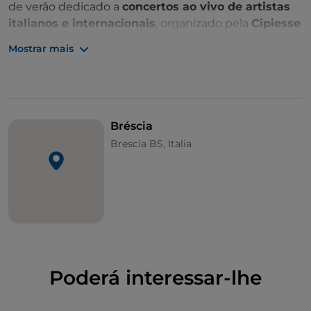
de verão dedicado a
concertos ao vivo de artistas
italianos e internacionais
, organizado pela
Cipiesse
e patrocinado pelo
Município de Bréscia
.
Mostrar mais
O festival transforma a cidade num palco difuso, com
dois locais principais: o
Parque Sam Quilleri – Arena
Campo Marte
na primeira parte da temporada e a
histórica
Piazza Loggia
nas noites de setembro.
Bréscia
Programa Brescia Summer Music 2026 –
Brescia BS, Italia
Campo Marte
O festival começa com uma série de concertos na
área de Campo Marte:
2 de julho
– 22SIMBA, Lil Cr, Nabi, Incis Zone22
4 de julho
–
Emma
live tour 2026
6 de julho
–
GEMITAIZ
– “Elsewhere Live Tour
Poderá interessar-lhe
2026”
8 de julho
–
Europe
, histórica banda de rock
internacional dos anos 80