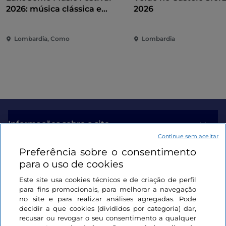
O
Brescia Summer Music 2026
confirma-se como
2026: música clássica e
2026
um dos principais
festivais de música de verão na
contemporânea entre vilas e
Lombardia
, capaz de unir diferentes géneros e
jardins no Lago de Como
Lombardia, Como
Lombardia
gerações de artistas, transformando Bréscia num
ponto de referência para a
música ao vivo em Itália
.
Para quem procura
concertos em Bréscia
,
festivais
de música na Lombardia
,
live tour 2026
,
grandes
artistas italianos em concerto
e
eventos de verão
na Praça da Loggia
, o Brescia Summer Music é um
evento imperdível do verão de 2026.
Informações sobre o site
Continue sem aceitar
Preferência sobre o consentimento
Ligações úteis
para o uso de cookies
Este site usa cookies técnicos e de criação de perfil
Iniciar sessão
para fins promocionais, para melhorar a navegação
no site e para realizar análises agregadas. Pode
Mantenha-se em contacto
decidir a que cookies (divididos por categoria) dar,
recusar ou revogar o seu consentimento a qualquer