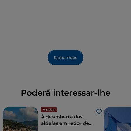
Saiba mais
Poderá interessar-lhe
Aldeias
Gosto
À descoberta das
aldeias em redor de
Finale Ligure, na