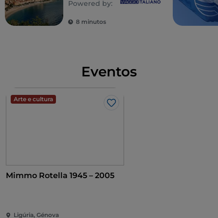
Powered by:
Riviera Ligure di
Ponente
8 minutos
Eventos
Arte e cultura
Gosto
Mimmo Rotella 1945 – 2005
Ligúria, Génova