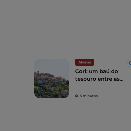
Aldeias
Cori: um baú do
tesouro entre as
Montanhas Lepini
5 minutos