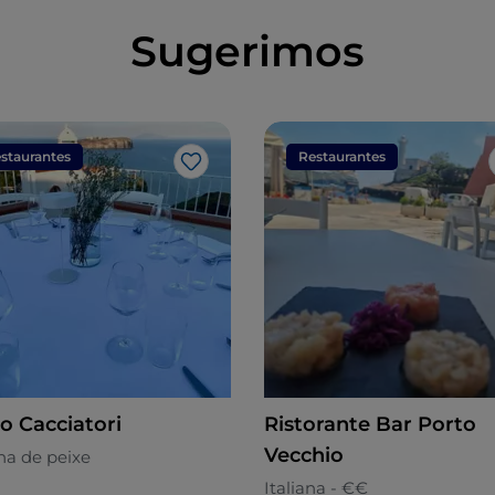
Sugerimos
staurantes
Restaurantes
Gosto
o Cacciatori
Ristorante Bar Porto
Vecchio
ha de peixe
Italiana - €€