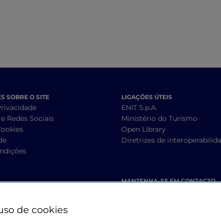
 SOBRE O SITE
LIGAÇÕES ÚTEIS
Privacidade
ENIT S.p.A.
re Redes Sociais
Ministério do Turismo
Cookies
Open Library
de
Diretrizes de interoperabilid
ndições
MANTENHA-SE EM CONTACTO
uso de cookies