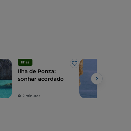
Ilhas
Des
Gosto
Ilha de Ponza:
Ent
sonhar acordado
Gae
esc
par
2 minutos
3 m