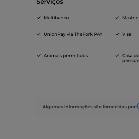
Serviços
Multibanco
Master
UnionPay via TheFork PAY
Visa
Animais permitidos
Casa d
pessoas
Algumas informações são fornecidas por: