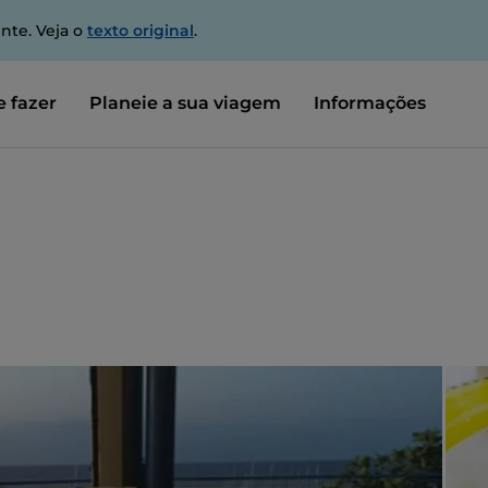
nte. Veja o
texto original
.
 fazer
Planeie a sua viagem
Informações