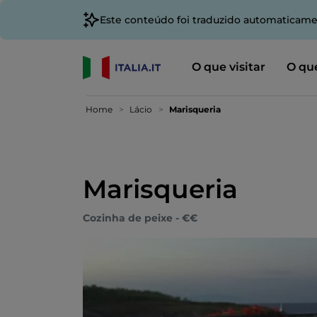
Este conteúdo foi traduzido automaticame
O que visitar
O que
Home
Lácio
Marisqueria
Marisqueria
Cozinha de peixe - €€