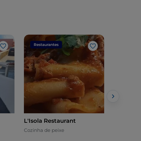
Restaurantes
Restaura
Gosto
Gosto
L'Isola Restaurant
Manzo ki
Cozinha de peixe
Cozinha de