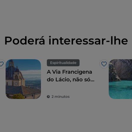
Poderá interessar-lhe
Espiritualidade
Gosto
Gosto
A Via Francigena
do Lácio, não só
Roma
2 minutos