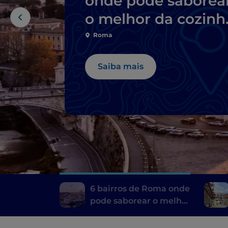
onde pode saborea
o melhor da cozinh
típica
Roma
Saiba mais
6 bairros de Roma onde
pode saborear o melhor
da cozinha típica