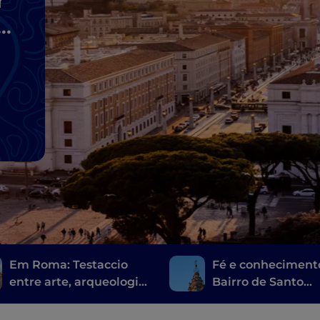
r
a
Em Roma: Testaccio
Fé e conheciment
entre arte, arqueologia
Bairro de Santo
e uma comida de rua
Eustáquio
muito romana