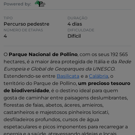
Powered by:
TIPO
DURAÇÃO
Percurso pedestre
4 dias
NÚMERO DE ETAPAS
DIFICULDADE
4
Difícil
O
Parque Nacional de Pollino
, com os seus 192 565
hectares, é a maior área protegida de Itália e da
Rede
Europeia e Global de Geoparques da UNESCO
.
Estendendo-se entre
Basilicata
e a
Calábria
, o
território do Parque de Pollino,
um precioso tesouro
de biodiversidade
, é o destino ideal para quem
gosta de caminhar entre paisagens deslumbrantes,
florestas de faias, abetos, áceres, amieiros,
castanheiros e majestosos pinheiros loricati,
desfiladeiros profundos, cursos de água
espetaculares e picos imponentes para recarregar a
energia e a saúde, atravessando aldeias e locais