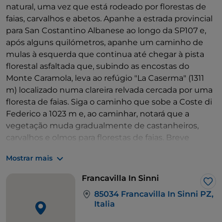
natural, uma vez que está rodeado por florestas de
faias, carvalhos e abetos. Apanhe a estrada provincial
para San Costantino Albanese ao longo da SP107 e,
após alguns quilómetros, apanhe um caminho de
mulas à esquerda que continua até chegar à pista
florestal asfaltada que, subindo as encostas do
Monte Caramola, leva ao refúgio "La Caserma" (1311
m) localizado numa clareira relvada cercada por uma
floresta de faias. Siga o caminho que sobe a Coste di
Federico a 1023 m e, ao caminhar, notará que a
vegetação muda gradualmente de castanheiros,
carvalhos e olmos para florestas de faias. Breve
paragem na ampla clareira do
Lago d'Erba
a 1344 m,
Mostrar mais
um pequeno lago espontâneo onde se encontram
várias espécies aquáticas, e continua-se seguindo a
Francavilla In Sinni
pista que sobe a floresta de faias. Depois de algumas
Gos
85034 Francavilla In Sinni PZ,
centenas de metros, encontra-se o sinal que indica a
Italia
Reserva Natural Orientada Rubbio
, que protege
um dos ambientes naturais mais significativos do