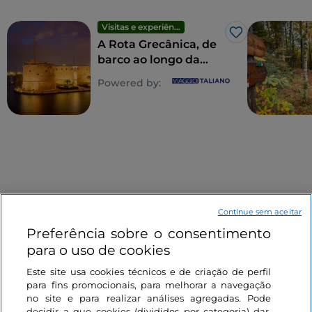
Visitas e experiências
Gosto
A Rota Grecânica, de
barco ao longo da
costa jónica de
Powered by:
Crotone a Taranto
Continue sem aceitar
Preferência sobre o consentimento
Informações sobre o site
para o uso de cookies
Este site usa cookies técnicos e de criação de perfil
Ligações úteis
para fins promocionais, para melhorar a navegação
no site e para realizar análises agregadas. Pode
decidir a que cookies (divididos por categoria) dar,