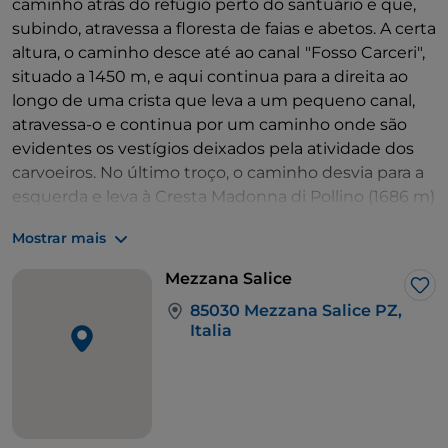
caminho atrás do refúgio perto do santuário e que,
subindo, atravessa a floresta de faias e abetos. A certa
altura, o caminho desce até ao canal
"Fosso Carceri",
situado a 1450 m, e aqui continua para a direita ao
longo de uma crista que leva a um pequeno canal,
atravessa-o e continua por um caminho onde são
evidentes os vestígios deixados pela atividade dos
carvoeiros. No último troço, o caminho desvia para a
esquerda e leva à Cresta Madonna di Pollino (1686 m)
que domina a Piana del Vaquarro, de onde se eleva a
Mostrar mais
Serra del Prete. Depois de atravessar o leito da ribeira
Frido, continua-se a subir em direção ao
Valloncello
Mezzana Salice
di Viggianello.
Antes do final do trilho, encontra-se a
Gos
85030 Mezzana Salice PZ,
nascente "Spezzavummula" a 1664 m de altitude,
Italia
onde é possível aliviar as pernas cansadas
mergulhando-as na água fresca e acampar durante a
noite numa tenda ou aproveitar o Bivacco
Gaudolino.