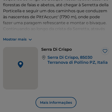
florestas de faias e abetos, até chegar à Serretta della
Porticella e seguir um dos caminhos que conduzem
às nascentes de Pitt'Accurc' (1790 m), onde pode
fazer uma paragem refrescante e montar o bivaque.
Continuando ao longo da crista da Serretta, através
de uma pradaria salpicada de afloramentos rochosos,
Mostrar mais
entra-se no "Jardim dos Deuses", considerado um
dos santuários do pinheiro-loricato, e sobe-se a crista
Serra Di Crispo
da Serra di Crispo (2052 m), que se alcança depois de
Gos
Serra Di Crispo, 85030
atravessar a depressão e a íngreme subida ao longo
Terranova di Pollino PZ, Italia
da crista. A vista é deslumbrante!
Mais informações